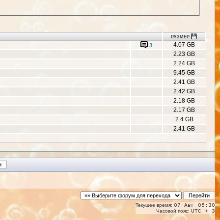
РАЗМЕР
4.07 GB
3
2.23 GB
2.24 GB
9.45 GB
2.41 GB
2.42 GB
2.18 GB
2.17 GB
2.4 GB
2.41 GB
Текущее время:
07-Авг 05:30
Часовой пояс:
UTC + 3