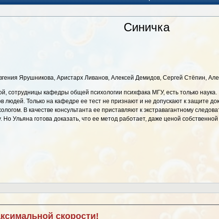
Синичка
гения Ярушникова, Аристарх Ливанов, Алексей Демидов, Сергей Стёпин, Алекс
, сотрудницы кафедры общей психологии психфака МГУ, есть только наука. 
в людей. Только на кафедре ее тест не признают и не допускают к защите до
хологом. В качестве консультанта ее приставляют к экстравагантному следо
у. Но Ульяна готова доказать, что ее метод работает, даже ценой собственной
аксимальной скорости!