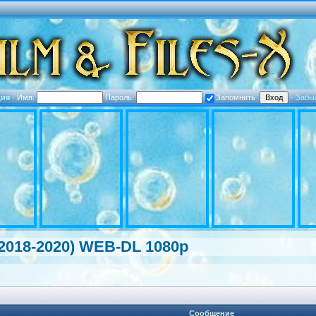
ция
·
Имя:
Пароль:
Запомнить
·
Забы
(2018-2020) WEB-DL 1080p
Сообщение