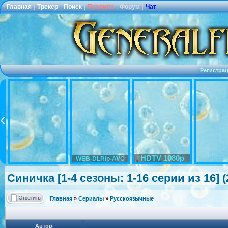
Главная
|
Трекер
|
Поиск
|
Правила
|
Форум
|
Чат
Регистра
HDTV 1080p
WEB-DLRip-AVC
Синичка [1-4 сезоны: 1-16 серии из 16] 
Главная
»
Сериалы
»
Русскоязычные
Автор