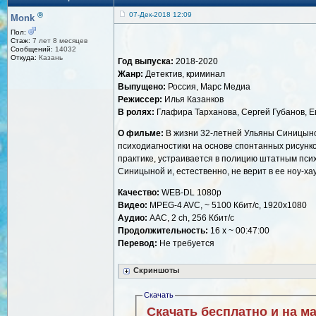
®
07-Дек-2018 12:09
Monk
Пол:
Стаж:
7 лет 8 месяцев
Сообщений:
14032
Откуда:
Казань
Год выпуска:
2018-2020
Жанр:
Детектив, криминал
Выпущено:
Россия, Марс Медиа
Режиссер:
Илья Казанков
В ролях:
Глафира Тарханова, Сергей Губанов, Ев
О фильме:
В жизни 32-летней Ульяны Синицыной
психодиагностики на основе спонтанных рисунко
практике, устраивается в полицию штатным пси
Синицыной и, естественно, не верит в ее ноу-ха
Качество:
WEB-DL 1080p
Видео:
MPEG-4 AVC, ~ 5100 Кбит/с, 1920x1080
Аудио:
AAC, 2 ch, 256 Кбит/с
Продолжительность:
16 х ~ 00:47:00
Перевод:
Не требуется
Скриншоты
Скачать
Скачать бесплатно и на м