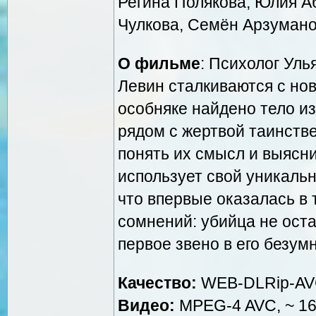
Регина Полякова, Юлия А
Чулкова, Семён Арзумано
О фильме
: Психолог Ул
Левин сталкиваются с но
особняке найдено тело и
рядом с жертвой таинств
понять их смысл и выясни
использует свой уникальн
что впервые оказалась в 
сомнений: убийца не оста
первое звено в его безум
Качество:
WEB-DLRip-A
Видео:
MPEG-4 AVC, ~ 160