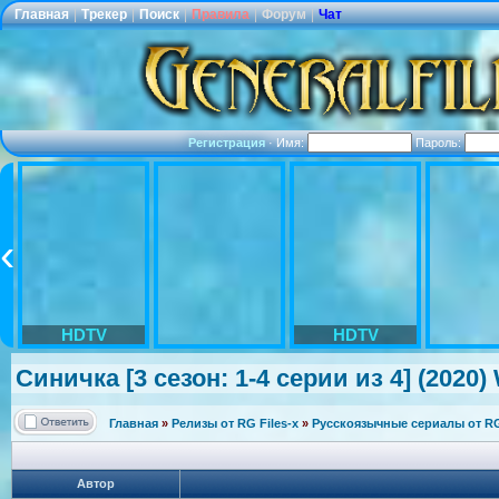
Главная
|
Трекер
|
Поиск
|
Правила
|
Форум
|
Чат
Регистрация
·
Имя:
Пароль:
HDTV
HDTV
Синичка [3 сезон: 1-4 серии из 4] (2020
Главная
»
Релизы от RG Files-x
»
Русскоязычные сериалы от RG 
Автор