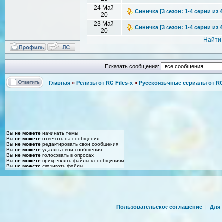
24 Май
Синичка [3 сезон: 1-4 серии из 
20
23 Май
Синичка [3 сезон: 1-4 серии из 4
20
Найти
Показать сообщения:
Главная
»
Релизы от RG Files-x
»
Русскоязычные сериалы от RG 
Вы
не можете
начинать темы
Вы
не можете
отвечать на сообщения
Вы
не можете
редактировать свои сообщения
Вы
не можете
удалять свои сообщения
Вы
не можете
голосовать в опросах
Вы
не можете
прикреплять файлы к сообщениям
Вы
не можете
скачивать файлы
Пользовательское соглашение
|
Для