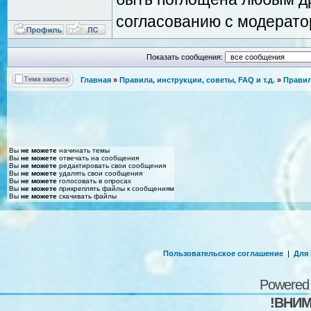
согласованию с модерато
Показать сообщения:
Главная
»
Правила, инструкции, советы, FAQ и т.д.
»
Правил
Вы
не можете
начинать темы
Вы
не можете
отвечать на сообщения
Вы
не можете
редактировать свои сообщения
Вы
не можете
удалять свои сообщения
Вы
не можете
голосовать в опросах
Вы
не можете
прикреплять файлы к сообщениям
Вы
не можете
скачивать файлы
Пользовательское соглашение
|
Для
Powered
!ВНИМ