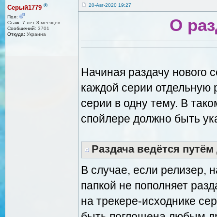
®
20-Авг-2020 19:27
Серый1779
Пол:
О раз
Стаж:
7 лет 8 месяцев
Сообщений:
3701
Откуда:
Украина
Начиная раздачу нового с
каждой серии отдельную 
серии в одну тему. В та
спойлере должно быть ук
Раздача ведётся путём
В случае, если релизер, 
папкой не пополняет разда
на трекере-исходнике сер
быть поглощена любым др