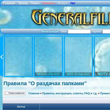
Главная
|
Трекер
|
Поиск
|
Правила
|
Форум
|
Чат
Регистрация
·
Имя:
Пароль:
HDTV 
WEB-DLRip-AVC
WEB-DLRip-AVC
Правила "О раздачах папками"
Главная
»
Правила, инструкции, советы, FAQ и т.д.
»
Правил
Автор