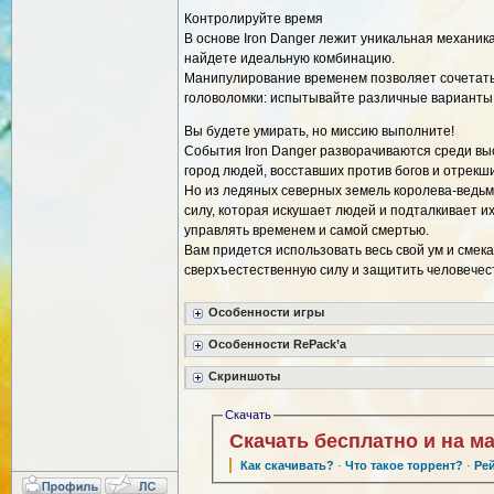
Контролируйте время
В основе Iron Danger лежит уникальная механик
найдете идеальную комбинацию.
Манипулирование временем позволяет сочетать
головоломки: испытывайте различные варианты,
Вы будете умирать, но миссию выполните!
События Iron Danger разворачиваются среди выс
город людей, восставших против богов и отрекш
Но из ледяных северных земель королева-ведьма
силу, которая искушает людей и подталкивает и
управлять временем и самой смертью.
Вам придется использовать весь свой ум и смек
сверхъестественную силу и защитить человечест
Особенности игры
Особенности RePack’а
Скриншоты
Скачать
Скачать бесплатно и на м
Как скачивать?
·
Что такое торрент?
·
Ре