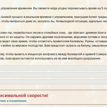
а управления временем. Вы сможете когда угодно перематывать время на 5 се
 боевой процесс в реальном времени с управлением, присущим более тради
 чтобы выбраться даже из, казалось бы, безвыходной ситуации, идеально с
оких гор, первобытных лесов и спокойных озер... где обитают древние боги
ихся от их защиты. Он окружен другими поселениями, морскими путями и леса
 ведет свою армию, чтобы отомстить правителям Калевалы. Руины, оставшиес
х к войне за мировое господство. Вам предстоит сыграть за Кипуну, смышле
алку, чтобы выжить в эпицентре конфликта между Калевалой и армией Севера
во, пока враги пытаются использовать ее во имя всеобщего разрушения.
аксимальной скорости!
йтинг и ограничения