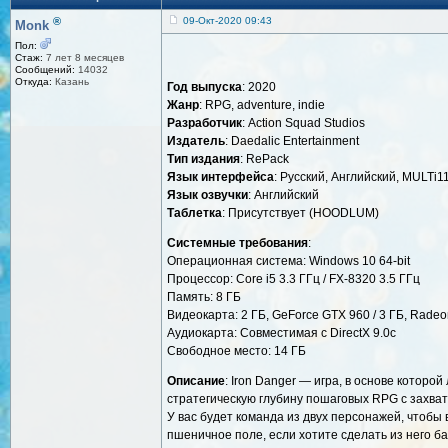
®
09-Окт-2020 09:43
Monk
Пол:
Стаж:
7 лет 8 месяцев
Сообщений:
14032
Откуда:
Казань
Год выпуска
: 2020
Жанр
: RPG, adventure, indie
Разработчик
: Action Squad Studios
Издатель
: Daedalic Entertainment
Тип издания
: RePack
Язык интерфейса
: Русский, Английский, MULTi1
Язык озвучки
: Английский
Таблетка
: Присутствует (HOODLUM)
Системные требования
:
Операционная система: Windows 10 64-bit
Процессор: Core i5 3.3 ГГц / FX-8320 3.5 ГГц
Память: 8 ГБ
Видеокарта: 2 ГБ, GeForce GTX 960 / 3 ГБ, Radeon
Аудиокарта: Совместимая с DirectX 9.0c
Свободное место: 14 ГБ
Описание
: Iron Danger — игра, в основе кото
стратегическую глубину пошаговых RPG с захва
У вас будет команда из двух персонажей, чтобы
пшеничное поле, если хотите сделать из него ба