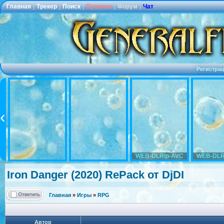
Главная
|
Трекер
|
Поиск
|
Правила
|
Форум
|
Чат
Регистра
WEB-DLRip-AVC
WEB-DLR
Iron Danger (2020) RePack от DjDI
Главная
»
Игры
»
RPG
Автор