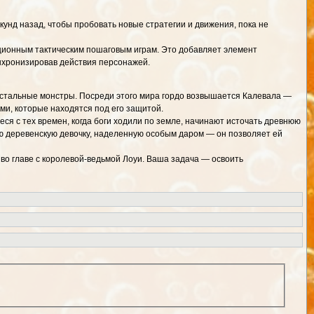
кунд назад, чтобы пробовать новые стратегии и движения, пока не
ционным тактическим пошаговым играм. Это добавляет элемент
инхронизировав действия персонажей.
 и стальные монстры. Посреди этого мира гордо возвышается Калевала —
ми, которые находятся под его защитой.
я с тех времен, когда боги ходили по земле, начинают источать древнюю
ную деревенскую девочку, наделенную особым даром — он позволяет ей
 во главе с королевой-ведьмой Лоуи. Ваша задача — освоить