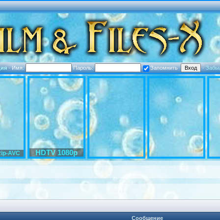
ция
·
Имя:
Пароль:
Запомнить
·
Забы
HDTV 1080p
ip-AVC
Сообщение