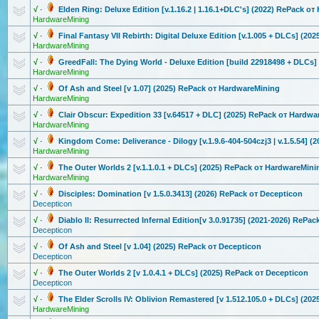
√
·
Elden Ring: Deluxe Edition [v.1.16.2 | 1.16.1+DLC's] (2022) RePack о
HardwareMining
√
·
Final Fantasy VII Rebirth: Digital Deluxe Edition [v.1.005 + DLCs] (2
HardwareMining
√
·
GreedFall: The Dying World - Deluxe Edition [build 22918498 + DLCs
HardwareMining
√
·
Of Ash and Steel [v 1.07] (2025) RePack от HardwareMini
ng
HardwareMining
√
·
Clair Obscur: Expedition 33 [v.64517 + DLC] (2025) RePack от Hardwa
HardwareMining
√
·
Kingdom Come: Deliverance - Dilogy [v.1.9.6-404-
504czj3 | v.1.5.54] 
HardwareMining
√
·
The Outer Worlds 2 [v.1.1.0.1 + DLCs] (2025) RePack от HardwareMini
HardwareMining
√
·
Disciples: Domination [v 1.5.0.3413] (2026) RePack от Decepticon
Decepticon
√
·
Diablo II: Resurrected Infernal Edition[v 3.0.91735] (2021-2026) RePa
Decepticon
√
·
Of Ash and Steel [v 1.04] (2025) RePack от Decepticon
Decepticon
√
·
The Outer Worlds 2 [v 1.0.4.1 + DLCs] (2025) RePack от Decepticon
Decepticon
√
·
The Elder Scrolls IV: Oblivion Remastered [v 1.512.105.0 + DLCs] (20
HardwareMining