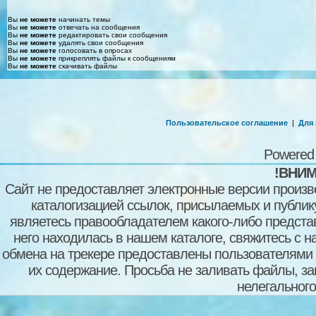
Вы
не можете
начинать темы
Вы
не можете
отвечать на сообщения
Вы
не можете
редактировать свои сообщения
Вы
не можете
удалять свои сообщения
Вы
не можете
голосовать в опросах
Вы
не можете
прикреплять файлы к сообщениям
Вы
не можете
скачивать файлы
Пользовательское соглашение
|
Для
Powered
!ВНИМ
Сайт не предоставляет электронные версии произв
каталогизацией ссылок, присылаемых и публи
являетесь правообладателем какого-либо представ
него находилась в нашем каталоге, свяжитесь с 
обмена на трекере предоставлены пользователями с
их содержание. Просьба не заливать файлы, з
нелегального