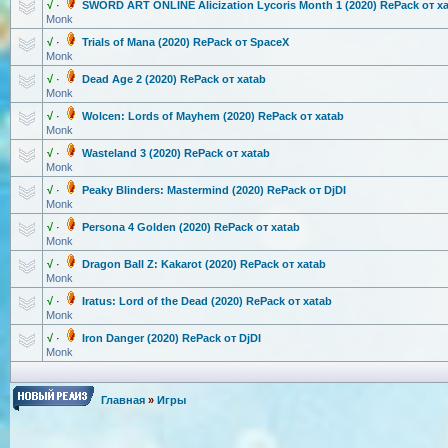
√
·
SWORD ART ONLINE Alicization Lycoris Month 1 (2020) RePack от x
Monk
√
·
Trials of Mana (2020) RePack от SpaceX
Monk
√
·
Dead Age 2 (2020) RePack от xatab
Monk
√
·
Wolcen: Lords of Mayhem (2020) RePack от xatab
Monk
√
·
Wasteland 3 (2020) RePack от xatab
Monk
√
·
Peaky Blinders: Mastermind (2020) RePack от DjDI
Monk
√
·
Persona 4 Golden (2020) RePack от xatab
Monk
√
·
Dragon Ball Z: Kakarot (2020) RePack от xatab
Monk
√
·
Iratus: Lord of the Dead (2020) RePack от xatab
Monk
√
·
Iron Danger (2020) RePack от DjDI
Monk
Главная
»
Игры