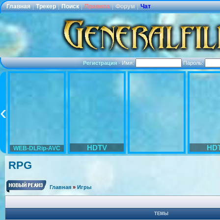
Главная
|
Трекер
|
Поиск
|
Правила
|
Форум
|
Чат
Регистрация
·
Имя:
Пароль:
HDTV
HD
WEB-DLRip-AVC
RPG
Главная
»
Игры
ТЕМЫ