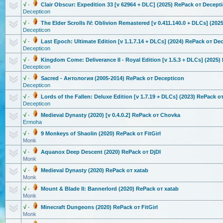
√
·
Clair Obscur: Expedition 33 [v 62964 + DLC] (2025) RePack от Decept
Decepticon
√
·
The Elder Scrolls IV: Oblivion Remastered [v 0.411.140.0 + DLCs] (20
Decepticon
√
·
Last Epoch: Ultimate Edition [v 1.1.7.14 + DLCs] (2024) RePack от De
Decepticon
√
·
Kingdom Come: Deliverance II - Royal Edition [v 1.5.3 + DLCs] (2025
Decepticon
√
·
Sacred - Антология (2005-2014) RePack от Decepticon
Decepticon
√
·
Lords of the Fallen: Deluxe Edition [v 1.7.19 + DLCs] (2023) RePack 
Decepticon
√
·
Medieval Dynasty (2020) [v 0.4.0.2] RePack от Chovka
Ermoha
√
·
9 Monkeys of Shaolin (2020) RePack от FitGirl
Monk
√
·
Aquanox Deep Descent (2020) RePack от DjDI
Monk
√
·
Medieval Dynasty (2020) RePack от xatab
Monk
√
·
Mount & Blade II: Bannerlord (2020) RePack от xatab
Monk
√
·
Minecraft Dungeons (2020) RePack от FitGirl
Monk