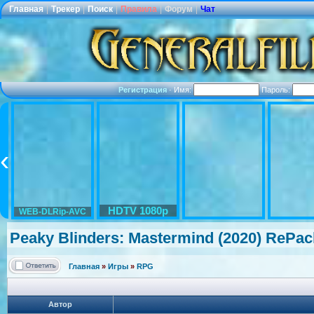
Главная
|
Трекер
|
Поиск
|
Правила
|
Форум
|
Чат
Регистрация
·
Имя:
Пароль:
HDTV 1080p
WEB-DLRip-AVC
Peaky Blinders: Mastermind (2020) RePac
Главная
»
Игры
»
RPG
Автор