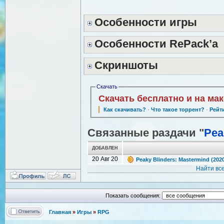
Особенности игры
Особенности RePack’а
Скриншоты
Скачать
Скачать бесплатно и на ма
Как скачивать?
·
Что такое торрент?
·
Рейт
Связанные раздачи "
Pea
ДОБАВЛЕН
20 Авг 20
Peaky Blinders: Mastermind (2
Найти вс
Показать сообщения:
Главная
»
Игры
»
RPG