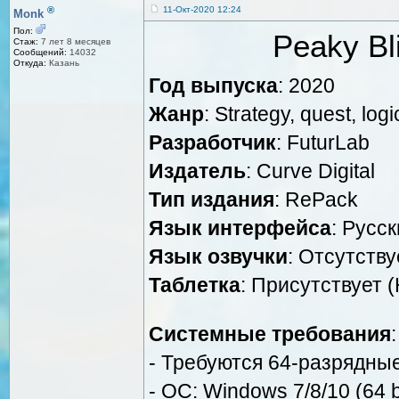
®
11-Окт-2020 12:24
Monk
Пол:
Peaky Bl
Стаж:
7 лет 8 месяцев
Сообщений:
14032
Откуда:
Казань
Год выпуска
: 2020
Жанр
: Strategy, quest, log
Разработчик
: FuturLab
Издатель
: Curve Digital
Тип издания
: RePack
Язык интерфейса
: Русс
Язык озвучки
: Отсутству
Таблетка
: Присутствует
Системные требования
:
- Требуются 64-разрядны
- ОС: Windows 7/8/10 (64 b