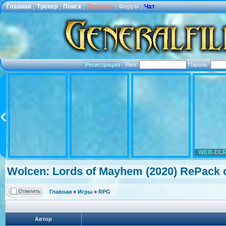
Главная
|
Трекер
|
Поиск
|
Правила
|
Форум
|
Чат
Регистрация
·
Имя:
Пароль:
WEB-DLR
Wolcen: Lords of Mayhem (2020) RePack 
Главная
»
Игры
»
RPG
Автор