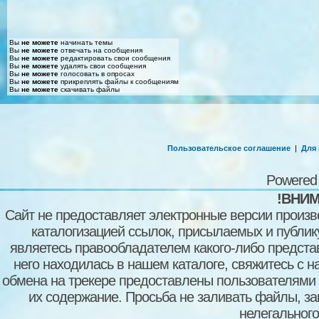
Вы
не можете
начинать темы
Вы
не можете
отвечать на сообщения
Вы
не можете
редактировать свои сообщения
Вы
не можете
удалять свои сообщения
Вы
не можете
голосовать в опросах
Вы
не можете
прикреплять файлы к сообщениям
Вы
не можете
скачивать файлы
Пользовательское соглашение
|
Для
Powered
!ВНИМ
Сайт не предоставляет электронные версии произв
каталогизацией ссылок, присылаемых и публи
являетесь правообладателем какого-либо представ
него находилась в нашем каталоге, свяжитесь с 
обмена на трекере предоставлены пользователями с
их содержание. Просьба не заливать файлы, з
нелегального