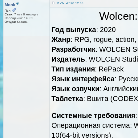
®
11-Окт-2020 12:38
Monk
Пол:
Wolcen:
Стаж:
7 лет 8 месяцев
Сообщений:
14032
Откуда:
Казань
Год выпуска
: 2020
Жанр
: RPG, rogue, action,
Разработчик
: WOLCEN St
Издатель
: WOLCEN Stud
Тип издания
: RePack
Язык интерфейса
: Русс
Язык озвучки
: Английски
Таблетка
: Вшита (CODEX
Системные требования
:
Операционная система: W
10(64-bit versions);