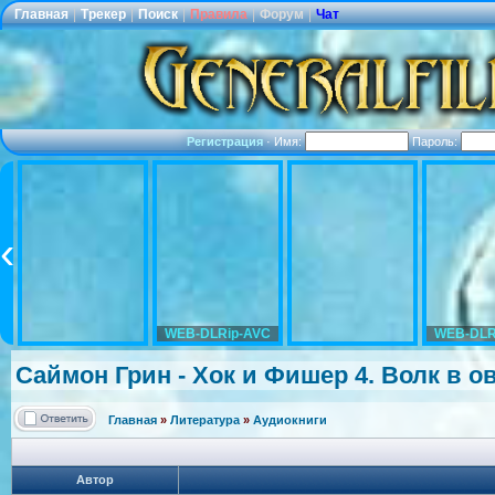
Главная
|
Трекер
|
Поиск
|
Правила
|
Форум
|
Чат
Регистрация
·
Имя:
Пароль:
WEB-DLRip-AVC
WEB-DLR
Саймон Грин - Хок и Фишер 4. Волк в о
Главная
»
Литература
»
Аудиокниги
Автор