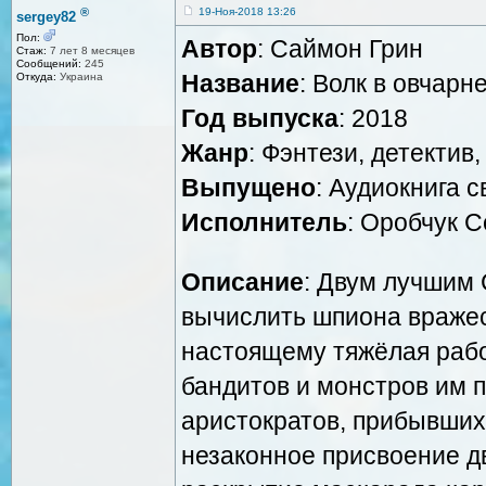
®
19-Ноя-2018 13:26
sergey82
Пол:
Автор
: Саймон Грин
Стаж:
7 лет 8 месяцев
Сообщений:
245
Название
: Волк в овчарн
Откуда:
Украина
Год выпуска
: 2018
Жанр
: Фэнтези, детектив
Выпущено
: Аудиокнига 
Исполнитель
: Оробчук С
Описание
: Двум лучшим
вычислить шпиона вражеск
настоящему тяжёлая рабо
бандитов и монстров им п
аристократов, прибывших
незаконное присвоение дв