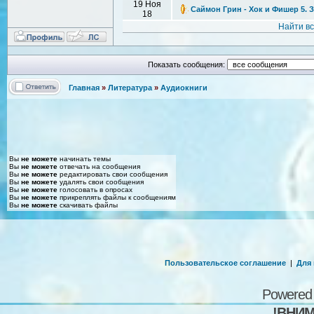
19 Ноя
Саймон Грин - Хок и Фишер 5. 
18
Найти в
Показать сообщения:
Главная
»
Литература
»
Аудиокниги
Вы
не можете
начинать темы
Вы
не можете
отвечать на сообщения
Вы
не можете
редактировать свои сообщения
Вы
не можете
удалять свои сообщения
Вы
не можете
голосовать в опросах
Вы
не можете
прикреплять файлы к сообщениям
Вы
не можете
скачивать файлы
Пользовательское соглашение
|
Для
Powered
!ВНИМ