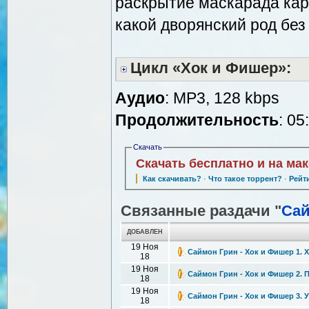
раскрытие маскарада кара
какой дворянский род без
Цикл «Хок и Фишер»:
Аудио
: MP3, 128 kbps
Продолжительность
: 05
Скачать
Скачать бесплатно и на ма
Как скачивать?
·
Что такое торрент?
·
Рейт
Связанные раздачи "
Сай
ДОБАВЛЕН
19 Ноя
Саймон Грин - Хок и Фишер 1. 
18
19 Ноя
Саймон Грин - Хок и Фишер 2. 
18
19 Ноя
Саймон Грин - Хок и Фишер 3. 
18