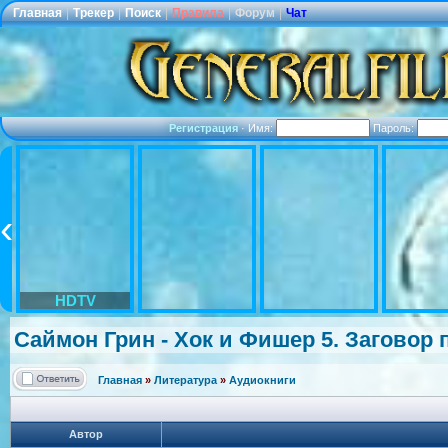
Главная
|
Трекер
|
Поиск
|
Правила
|
Форум
|
Чат
Регистрация
·
Имя:
Пароль:
HDTV
Саймон Грин - Хок и Фишер 5. Заговор 
Главная
»
Литература
»
Аудиокниги
Автор