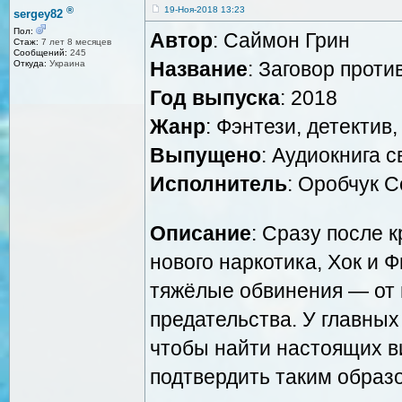
®
19-Ноя-2018 13:23
sergey82
Пол:
Автор
: Саймон Грин
Стаж:
7 лет 8 месяцев
Сообщений:
245
Название
: Заговор прот
Откуда:
Украина
Год выпуска
: 2018
Жанр
: Фэнтези, детектив
Выпущено
: Аудиокнига 
Исполнитель
: Оробчук С
Описание
: Сразу после 
нового наркотика, Хок и
тяжёлые обвинения — от 
предательства. У главных 
чтобы найти настоящих в
подтвердить таким образ