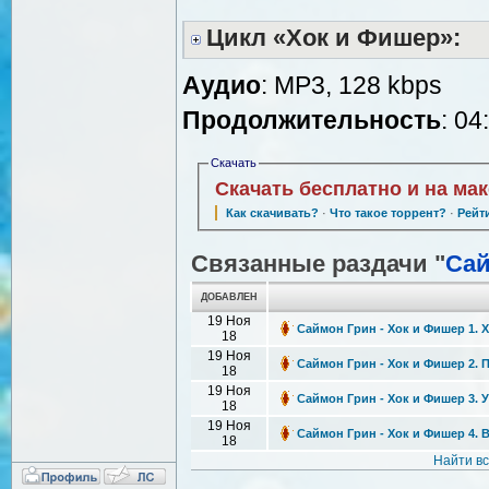
Цикл «Хок и Фишер»:
Аудио
: MP3, 128 kbps
Продолжительность
: 04
Скачать
Скачать бесплатно и на ма
Как скачивать?
·
Что такое торрент?
·
Рейт
Связанные раздачи "
Сай
ДОБАВЛЕН
19 Ноя
Саймон Грин - Хок и Фишер 1. 
18
19 Ноя
Саймон Грин - Хок и Фишер 2. 
18
19 Ноя
Саймон Грин - Хок и Фишер 3. 
18
19 Ноя
Саймон Грин - Хок и Фишер 4. 
18
Найти в