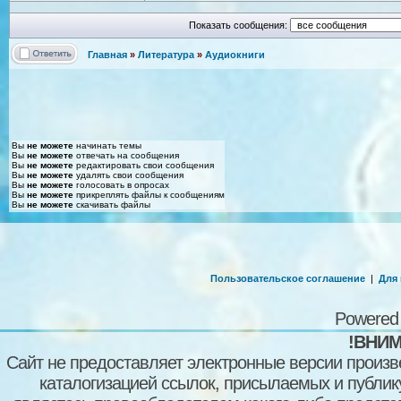
Показать сообщения:
Главная
»
Литература
»
Аудиокниги
Вы
не можете
начинать темы
Вы
не можете
отвечать на сообщения
Вы
не можете
редактировать свои сообщения
Вы
не можете
удалять свои сообщения
Вы
не можете
голосовать в опросах
Вы
не можете
прикреплять файлы к сообщениям
Вы
не можете
скачивать файлы
Пользовательское соглашение
|
Для
Powered
!ВНИМ
Сайт не предоставляет электронные версии произв
каталогизацией ссылок, присылаемых и публи