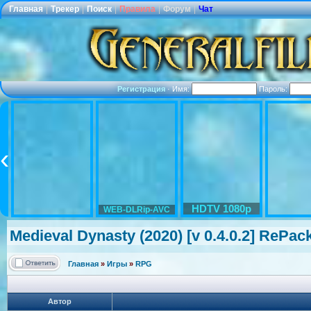
Главная
|
Трекер
|
Поиск
|
Правила
|
Форум
|
Чат
Регистрация
·
Имя:
Пароль:
HDTV 1080p
WEB-DLRip-AVC
Medieval Dynasty (2020) [v 0.4.0.2] RePa
Главная
»
Игры
»
RPG
Автор