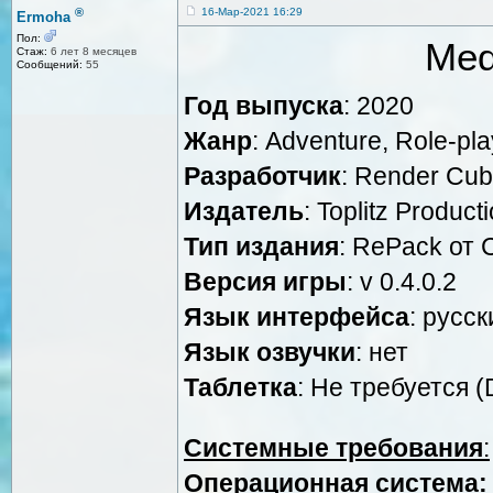
®
16-Мар-2021 16:29
Ermoha
Пол:
Med
Стаж:
6 лет 8 месяцев
Сообщений:
55
Год выпуска
: 2020
Жанр
: Adventure, Role-pla
Разработчик
: Render Cu
Издатель
: Toplitz Product
Тип издания
: RePack от 
Версия игры
: v 0.4.0.2
Язык интерфейса
: русск
Язык озвучки
: нет
Таблетка
: Не требуется 
Системные требования
:
Операционная система: