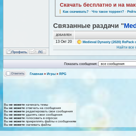
Скачать бесплатно и на ма
Как скачивать?
·
Что такое торрент?
·
Рейт
Связанные раздачи "
Med
ДОБАВЛЕН
13 Окт 20
Medieval Dynasty (2020) RePack 
Найти все
Показать сообщения:
Главная
»
Игры
»
RPG
Вы
не можете
начинать темы
Вы
не можете
отвечать на сообщения
Вы
не можете
редактировать свои сообщения
Вы
не можете
удалять свои сообщения
Вы
не можете
голосовать в опросах
Вы
не можете
прикреплять файлы к сообщениям
Вы
не можете
скачивать файлы