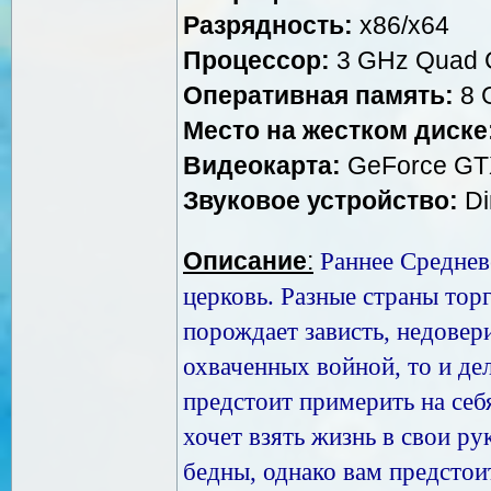
Разрядность:
x86/x64
Процессор:
3 GHz Quad C
Оперативная память:
8 
Место на жестком диске
Видеокарта:
GeForce GTX
Звуковое устройство:
Di
Описание
:
Раннее Среднев
церковь. Разные страны то
порождает зависть, недовери
охваченных войной, то и де
предстоит примерить на себ
хочет взять жизнь в свои р
бедны, однако вам предстои