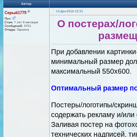
Автор
®
13-Дек-2018 22:51
Серый1779
Пол:
О постерах/лог
Стаж:
7 лет 8 месяцев
Сообщений:
3701
Откуда:
Украина
размещ
При добавлении картинки
минимальный размер долж
максимальный 550х600.
Оптимальный размер по
Постеры/логотипы/скриншо
содержать рекламу и/или 
Заливая постер на фотохо
технических надписей, ти