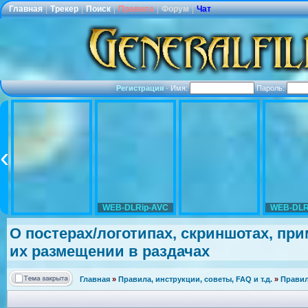
Главная
|
Трекер
|
Поиск
|
Правила
|
Форум
|
Чат
Регистрация
·
Имя:
Пароль:
WEB-DLRip-AVC
WEB-DLR
О постерах/лог
отипах, скриншотах, при
их размещении в раздачах
Главная
»
Правила, инструкции, советы, FAQ и т.д.
»
Правил