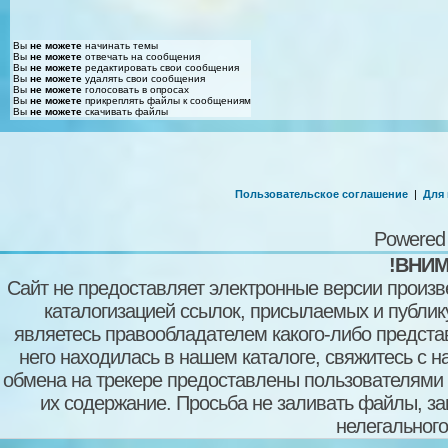
Вы
не можете
начинать темы
Вы
не можете
отвечать на сообщения
Вы
не можете
редактировать свои сообщения
Вы
не можете
удалять свои сообщения
Вы
не можете
голосовать в опросах
Вы
не можете
прикреплять файлы к сообщениям
Вы
не можете
скачивать файлы
Пользовательское соглашение
|
Для
Powered
!ВНИМ
Сайт не предоставляет электронные версии произв
каталогизацией ссылок, присылаемых и публи
являетесь правообладателем какого-либо представ
него находилась в нашем каталоге, свяжитесь с 
обмена на трекере предоставлены пользователями с
их содержание. Просьба не заливать файлы, з
нелегального