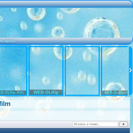
ли пароль?
WEB-DLRip
B-DLRip-AVC
WEB-DLRip-AVC
f
ilm