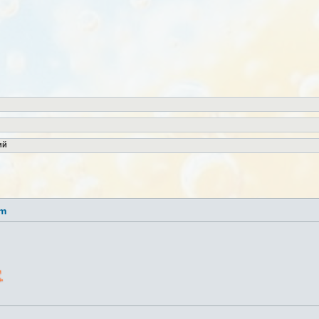
ий
lm