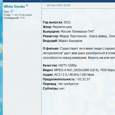
®
26-Сен-2021 15:40
White Smoke
Пол:
Стаж:
7 лет 8 месяцев
Сообщений:
275
Год выпуска
: 2021
Жанр
: Реалити-шоу
Выпущено
: Россия Телеканал ТНТ
Режиссер
: Фёдор Торстенсен , Ольга Шмид , Оле
Ведущий
: Марат Башаров
О фильме
: Существуют ли в мире люди с паран
экстрасенсов" даст вам шанс разобраться в эт
способности перед камерами. Верить им или нет
Качество
: HDTV 1080p
Видео
: MPEG-4 AVC,1920x1080 (16:9), 7050 kbps, 
Аудио
: AC3 / 2.0 / 48 kHz / 192 kbps
Продолжительность
: ~01:31:57
Перевод
: Не требуется
Cубтитры
: нет