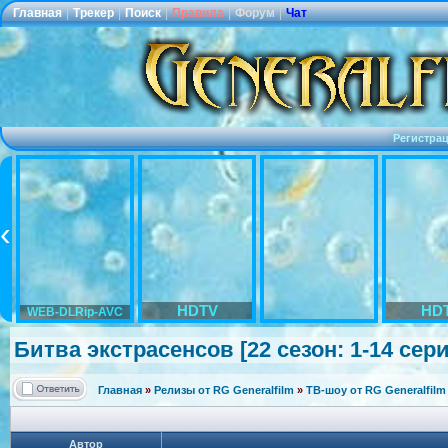
Главная
|
Трекер
|
Поиск
|
Правила
|
Форум
|
Чат
Регистра
HDTV
HD
WEB-DLRip-AVC
Битва экстрасенсов
[22 сезон: 1-14 сер
Главная
»
Релизы от RG Generalfilm
»
ТВ-шоу от RG Generalfilm
Автор