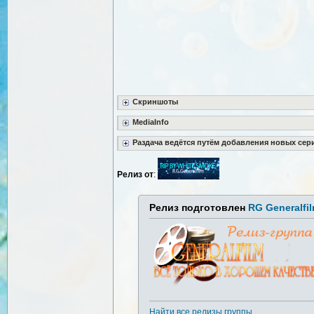
Скриншоты
MediaInfo
Раздача ведётся путём добавления новых сер
Релиз от
:
Релиз подготовлен
RG Generalfi
Найти все релизы группы