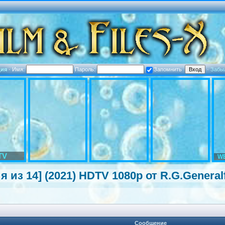
ция
·
Имя:
Пароль:
Запомнить
·
Забы
TV
WE
ия из 14] (2021) HDTV 1080p от R.G.General
Сообщение