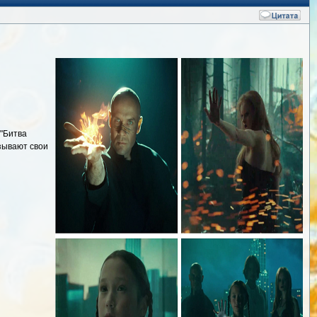
 "Битва
зывают свои