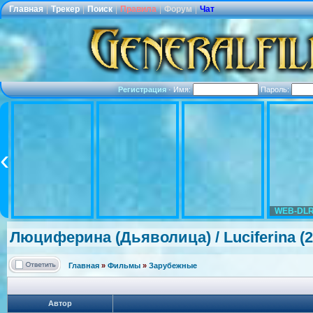
Главная
|
Трекер
|
Поиск
|
Правила
|
Форум
|
Чат
Регистрация
·
Имя:
Пароль:
WEB-DLR
Люциферина (Дьяволица) / Luciferina (
Главная
»
Фильмы
»
Зарубежные
Автор