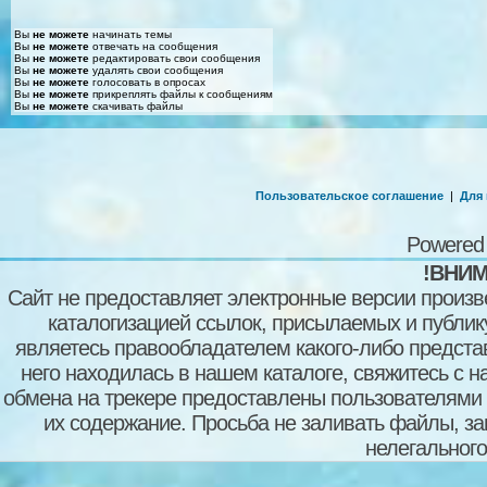
Вы
не можете
начинать темы
Вы
не можете
отвечать на сообщения
Вы
не можете
редактировать свои сообщения
Вы
не можете
удалять свои сообщения
Вы
не можете
голосовать в опросах
Вы
не можете
прикреплять файлы к сообщениям
Вы
не можете
скачивать файлы
Пользовательское соглашение
|
Для
Powered
!ВНИМ
Сайт не предоставляет электронные версии произв
каталогизацией ссылок, присылаемых и публи
являетесь правообладателем какого-либо представ
него находилась в нашем каталоге, свяжитесь с 
обмена на трекере предоставлены пользователями с
их содержание. Просьба не заливать файлы, з
нелегального