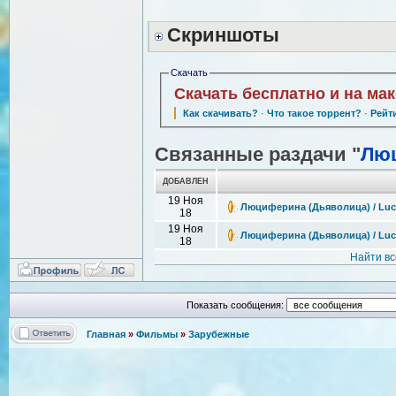
Скриншоты
Скачать
Скачать бесплатно и на ма
Как скачивать?
·
Что такое торрент?
·
Рейт
Связанные раздачи "
Лю
ДОБАВЛЕН
19 Ноя
Люциферина (Дьяволица) / Luci
18
19 Ноя
Люциферина (Дьяволица) / Luci
18
Найти в
Показать сообщения:
Главная
»
Фильмы
»
Зарубежные