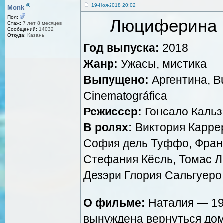
®
19-Ноя-2018 20:02
Monk
Пол:
Люциферина (Д
Стаж:
7 лет 8 месяцев
Сообщений:
14032
Откуда:
Казань
Год выпуска:
2018
Жанр:
Ужасы, мистика
Выпущено:
Аргентина, Bu
Cinematográfica
Режиссер:
Гонсало Кальз
В ролях:
Виктория Каррер
София дель Туффо, Фран
Стефания Кёсль, Томас Л
Дезэри Глория Сальгуеро
О фильме:
Наталия — 19
вынуждена вернуться до