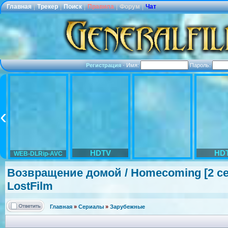
Главная
|
Трекер
|
Поиск
|
Правила
|
Форум
|
Чат
Регистрация
·
Имя:
Пароль:
HDTV
HD
WEB-DLRip-AVC
Возвращение домой / Homecoming [2 сезо
LostFilm
Главная
»
Сериалы
»
Зарубежные