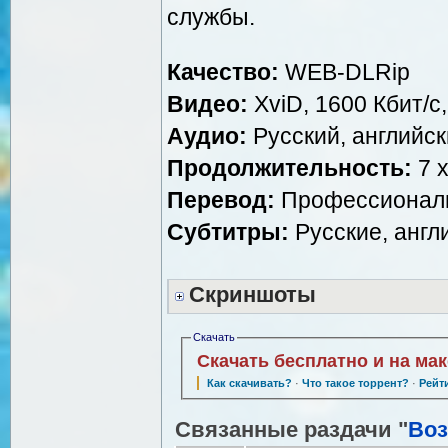
службы.
Качество:
WEB-DLRip
Видео:
XviD, 1600 Кбит/с
Аудио:
Русский, английски
Продолжительность:
7 x
Перевод:
Профессиональн
Субтитры:
Русские, англ
Скриншоты
Скачать
Скачать бесплатно и на ма
Как скачивать?
·
Что такое торрент?
·
Рейт
Связанные раздачи "
Воз