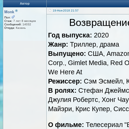
Автор
®
19-Ноя-2018 21:57
Monk
Пол:
Возвращение
Стаж:
7 лет 8 месяцев
Сообщений:
14032
Откуда:
Казань
Год выпуска:
2020
Жанр:
Триллер, драма
Выпущено:
США, Amazon 
Corp., Gimlet Media, Red O
We Here At
Режиссер:
Сэм Эсмейл, К
В ролях:
Стефан Джеймс, 
Джулия Робертс, Хонг Ча
Майэри, Крис Купер, Сис
О фильме:
Телесериал "