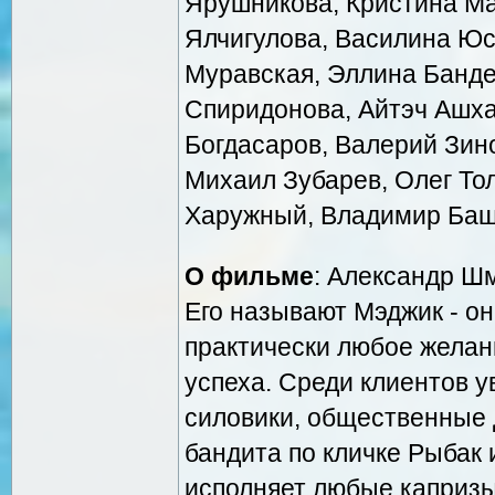
Ярушникова, Кристина М
Ялчигулова, Василина Юс
Муравская, Эллина Банде
Спиридонова, Айтэч Ашх
Богдасаров, Валерий Зино
Михаил Зубарев, Олег То
Харужный, Владимир Ба
О фильме
: Александр Шм
Его называют Мэджик - он
практически любое желан
успеха. Среди клиентов 
силовики, общественные 
бандита по кличке Рыбак
исполняет любые капризы