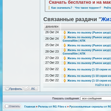
Скачать бесплатно и на ма
Как скачивать?
·
Что такое торрент?
·
Рейт
Связанные раздачи "
Жиз
ДОБАВЛЕН
26 Окт 24
Жизнь по вызову (Рынок шкур) [3
Жизнь по вызову (Рынок шкур) [
26 Окт 24
Generalfilm | КПК
25 Окт 24
Жизнь по вызову (Рынок шкур) [3
Жизнь по вызову (Рынок шкур) [
28 Окт 23
Generalfilm | КПК
27 Окт 23
Жизнь по вызову (Рынок шкур) [2
27 Окт 23
Жизнь по вызову (Рынок шкур) [2
22 Окт 22
Жизнь по вызову [1-10 серии из 
21 Окт 22
Жизнь по вызову [1-10 серия из 
21 Окт 22
Жизнь по вызову [1-10 серия из 
Найти все
Показать сообщения:
Главная
»
Релизы от RG Files-x
»
Русскоязычные сериалы от RG 