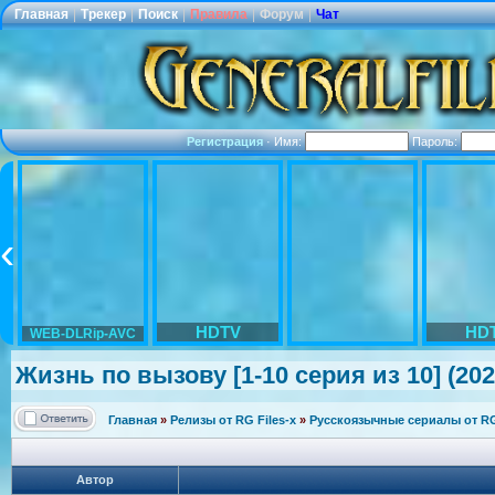
Главная
|
Трекер
|
Поиск
|
Правила
|
Форум
|
Чат
Регистрация
·
Имя:
Пароль:
HDTV
HD
WEB-DLRip-AVC
Жизнь по вызову [1-10 серия из 10] (202
Главная
»
Релизы от RG Files-x
»
Русскоязычные сериалы от RG 
Автор