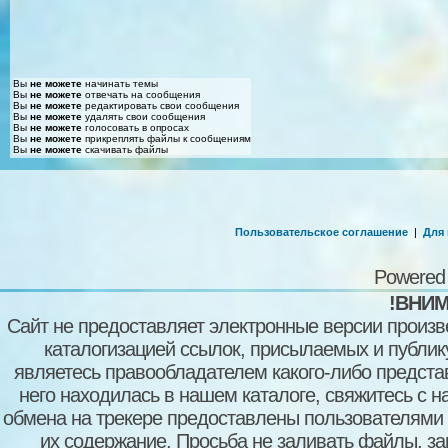
Вы
не можете
начинать темы
Вы
не можете
отвечать на сообщения
Вы
не можете
редактировать свои сообщения
Вы
не можете
удалять свои сообщения
Вы
не можете
голосовать в опросах
Вы
не можете
прикреплять файлы к сообщениям
Вы
не можете
скачивать файлы
Пользовательское соглашение
|
Для
Powered
!ВНИМ
Сайт не предоставляет электронные версии произв
каталогизацией ссылок, присылаемых и публи
являетесь правообладателем какого-либо представ
него находилась в нашем каталоге, свяжитесь с 
обмена на трекере предоставлены пользователями с
их содержание. Просьба не заливать файлы, з