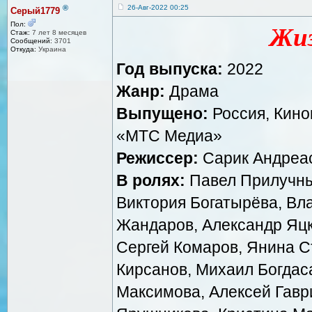
®
26-Авг-2022 00:25
Серый1779
Пол:
Жиз
Стаж:
7 лет 8 месяцев
Сообщений:
3701
Откуда:
Украина
Год выпуска:
2022
Жанр:
Драма
Выпущено:
Россия, Кино
«МТС Медиа»
Режиссер:
Сарик Андреа
В ролях:
Павел Прилучны
Виктория Богатырёва, Вл
Жандаров, Александр Яцк
Сергей Комаров, Янина С
Кирсанов, Михаил Богдас
Максимова, Алексей Гавр