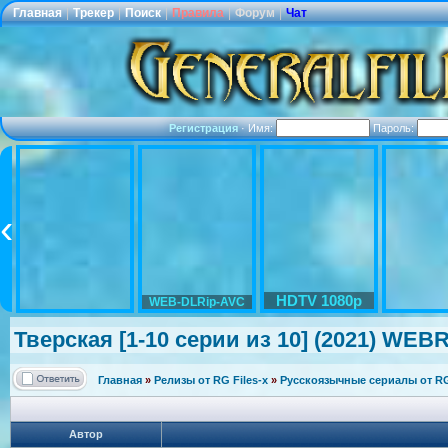
Главная
|
Трекер
|
Поиск
|
Правила
|
Форум
|
Чат
Регистрация
·
Имя:
Пароль:
HDTV 1080p
WEB-DLRip-AVC
Тверская [1-10 серии из 10] (2021) WEBR
Главная
»
Релизы от RG Files-x
»
Русскоязычные сериалы от RG 
Автор