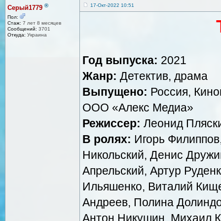
®
17-Окт-2022 10:51
Серый1779
Пол:
Стаж:
7 лет 8 месяцев
Сообщений:
3701
Откуда:
Украина
Год выпуска:
2021
Жанр:
Детектив, драма
Выпущено:
Россия, Кино
ООО «Алекс Медиа»
Режиссер:
Леонид Пляск
В ролях:
Игорь Филиппов,
Никольский, Денис Дружи
Апрельский, Артур Руденк
Ильяшенко, Виталий Кище
Андреев, Полина Долиндо
Антон Никушин, Михаил К