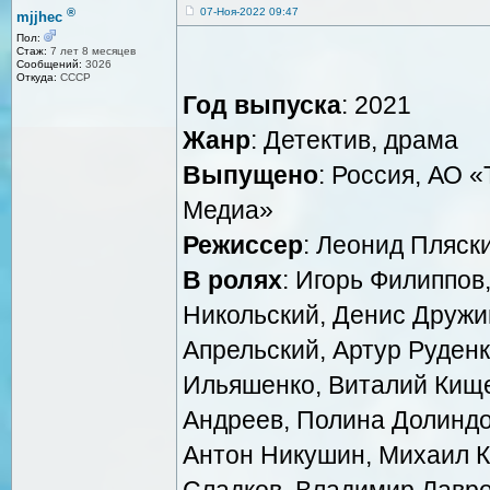
®
07-Ноя-2022 09:47
mjjhec
Пол:
Стаж:
7 лет 8 месяцев
Сообщений:
3026
Откуда:
СССР
Год выпуска
: 2021
Жанр
: Детектив, драма
Выпущено
: Россия, АО 
Медиа»
Режиссер
: Леонид Пляск
В ролях
: Игорь Филиппов
Никольский, Денис Дружи
Апрельский, Артур Руденк
Ильяшенко, Виталий Кище
Андреев, Полина Долиндо
Антон Никушин, Михаил К
Сладков, Владимир Лавро