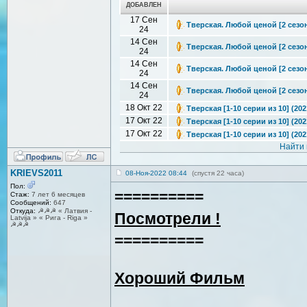
ДОБАВЛЕН
17 Сен
Тверская. Любой ценой [2 сезон:
24
14 Сен
Тверская. Любой ценой [2 сезон:
24
14 Сен
Тверская. Любой ценой [2 сезон:
24
14 Сен
Тверская. Любой ценой [2 сезон:
24
18 Окт 22
Тверская [1-10 серии из 10] (20
17 Окт 22
Тверская [1-10 серии из 10] (202
17 Окт 22
Тверская [1-10 серии из 10] (20
Найти 
KRIEVS2011
08-Ноя-2022 08:44
(спустя 22 часа)
Пол:
==========
Стаж:
7 лет 6 месяцев
Сообщений:
647
Откуда:
☭☭☭ « Латвия -
Посмотрели !
Latvija » « Рига - Riga »
☭☭☭
==========
Хороший Фильм