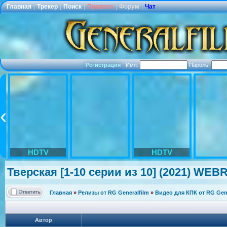
Главная
|
Трекер
|
Поиск
|
Правила
|
Форум
|
Чат
Регистрация
·
Имя:
Пароль:
HDTV
HDTV
Тверская [1-10 серии из 10] (2021) WEBRi
Главная
»
Релизы от RG Generalfilm
»
Видео для КПК от RG Gene
Автор