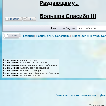
Раздающему...
Большое Спасибо !!!
Показать сообщения:
Главная
»
Релизы от RG Generalfilm
»
Видео для КПК от RG Gene
Вы
не можете
начинать темы
Вы
не можете
отвечать на сообщения
Вы
не можете
редактировать свои сообщения
Вы
не можете
удалять свои сообщения
Вы
не можете
голосовать в опросах
Вы
не можете
прикреплять файлы к сообщениям
Вы
не можете
скачивать файлы
Пользовательское соглашение
|
Для
Powered