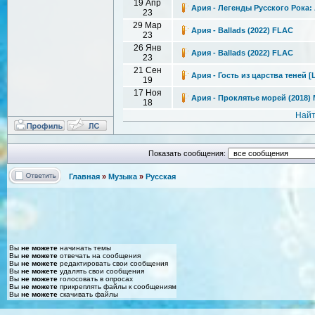
19 Апр
Ария - Легенды Русского Рока: 
23
29 Мар
Ария - Ballads (2022) FLAC
23
26 Янв
Ария - Ballads (2022) FLAC
23
21 Сен
Ария - Гость из царства теней [L
19
17 Ноя
Ария - Проклятье морей (2018) 
18
Найт
Показать сообщения:
Главная
»
Музыка
»
Русская
Вы
не можете
начинать темы
Вы
не можете
отвечать на сообщения
Вы
не можете
редактировать свои сообщения
Вы
не можете
удалять свои сообщения
Вы
не можете
голосовать в опросах
Вы
не можете
прикреплять файлы к сообщениям
Вы
не можете
скачивать файлы