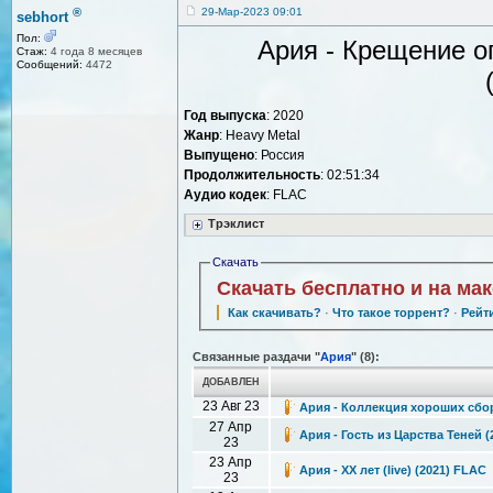
®
29-Мар-2023 09:01
sebhort
Пол:
Ария - Крещение о
Стаж:
4 года 8 месяцев
Сообщений:
4472
Год выпуска
: 2020
Жанр
: Heavy Metal
Выпущено
: Россия
Продолжительность
: 02:51:34
Аудио кодек
: FLAC
Трэклист
Скачать
Скачать бесплатно и на ма
Как скачивать?
·
Что такое торрент?
·
Рейт
Связанные раздачи "
Ария
" (8):
ДОБАВЛЕН
23 Авг 23
Ария - Коллекция хороших сбор
27 Апр
Ария - Гость из Царства Теней 
23
23 Апр
Ария - XX лет (live) (2021) FLAC
23