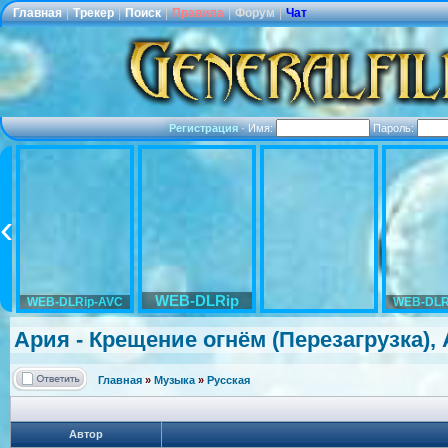
Главная
|
Трекер
|
Поиск
|
Правила
|
Форум
|
Чат
Регистрация
·
Имя:
Пароль:
WEB-DLRip
WEB-DLRip-AVC
WEB-DLR
Ария - Крещение огнём (Перезагрузк
а),
Главная
»
Музыка
»
Русская
Автор