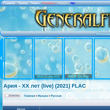
Главная
|
Трекер
|
Поиск
|
Правила
|
Форум
|
Чат
Регистра
WEB-DLRip
WEB-DLRip-AVC
Ария - XX лет (live) (2021) FLAC
Главная
»
Музыка
»
Русская
Автор