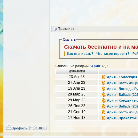
Трэклист
Скачать
Скачать бесплатно и на м
Как скачивать?
·
Что такое торрент?
·
Ре
Связанные раздачи "
Ария
" (8):
ДОБАВЛЕН
23 Авг 23
Ария - Коллекция
27 Апр 23
Ария - Гость из Ц
19 Апр 23
Ария - Легенды Ру
29 Мар 23
Ария - Ballads (20
29 Мар 23
Ария - Крещение о
26 Янв 23
Ария - Ballads (20
21 Сен 19
Ария - Гость из ца
17 Ноя 18
Ария - Проклятье 