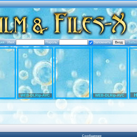
ция
·
Имя:
Пароль:
Запомнить
·
Забы
H
WEB-DLRip-AVC
WEB-DLRip-AVC
Сообщение