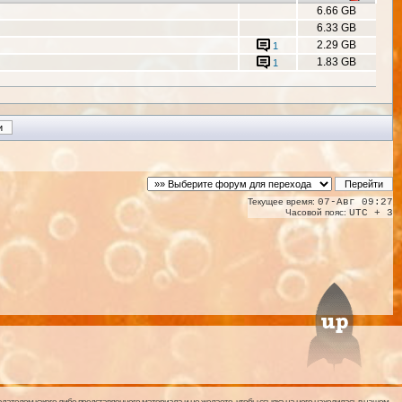
6.66 GB
6.33 GB
2.29 GB
1
1.83 GB
1
Текущее время:
07-Авг 09:27
Часовой пояс:
UTC + 3
дателем какого-либо представленного материала и не желаете, чтобы ссылка на него находилась в нашем