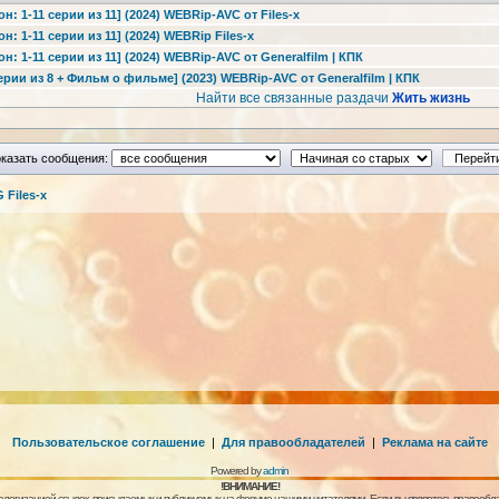
н: 1-11 серии из 11] (2024) WEBRip-AVC от Files-х
н: 1-11 серии из 11] (2024) WEBRip Files-х
н: 1-11 серии из 11] (2024) WEBRip-AVC от Generalfilm | КПК
ерии из 8 + Фильм о фильме] (2023) WEBRip-AVC от Generalfilm | КПК
Найти все связанные раздачи
Жить жизнь
казать сообщения:
Files-x
Пользовательское соглашение
|
Для правообладателей
|
Реклама на сайте
Powered by
admin
!ВНИМАНИЕ!
алогизацией ссылок, присылаемых и публикуемых на форуме нашими читателями. Если вы являетесь правообла