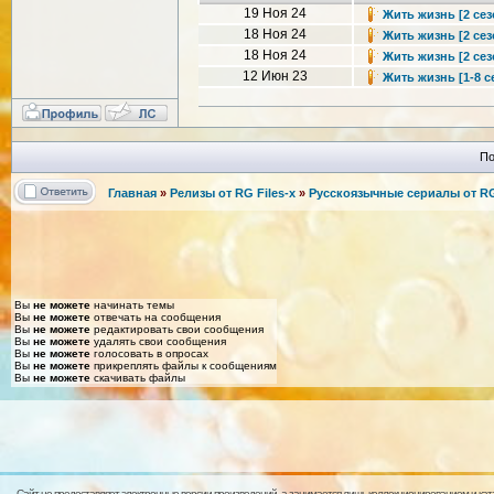
19 Ноя 24
Жить жизнь [2 сезо
18 Ноя 24
Жить жизнь [2 сезо
18 Ноя 24
Жить жизнь [2 сезо
12 Июн 23
Жить жизнь [1-8 с
По
Главная
»
Релизы от RG Files-x
»
Русскоязычные сериалы от RG 
Вы
не можете
начинать темы
Вы
не можете
отвечать на сообщения
Вы
не можете
редактировать свои сообщения
Вы
не можете
удалять свои сообщения
Вы
не можете
голосовать в опросах
Вы
не можете
прикреплять файлы к сообщениям
Вы
не можете
скачивать файлы
Сайт не предоставляет электронные версии произведений, а занимается лишь коллекционированием и кат