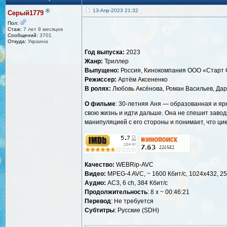
®
13-Апр-2023 21:32
Серый1779
Пол:
Стаж:
7 лет 8 месяцев
Сообщений:
3701
Откуда:
Украина
Год выпуска:
2023
Жанр:
Триллер
Выпущено:
Россия, Кинокомпания ООО «Старт 
Режиссер:
Артём Аксененко
В ролях:
Любовь Аксёнова, Роман Васильев, Дар
О фильме
: 30-летняя Аня — образованная и яр
свою жизнь и идти дальше. Она не спешит завод
манипуляцией с его стороны и понимает, что ци
Качество:
WEBRip-AVC
Видео:
MPEG-4 AVC, ~ 1600 Кбит/с, 1024x432, 25
Аудио:
AC3, 6 ch, 384 Кбит/с
Продолжительность
: 8 х ~ 00:46:21
Перевод
: Не требуется
Cубтитры
: Русские (SDH)