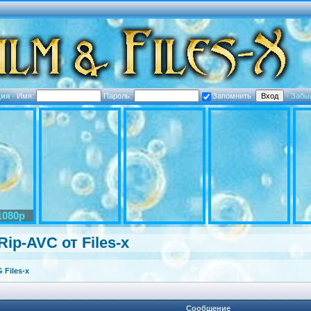
ция
·
Имя:
Пароль:
Запомнить
·
Забы
1080p
ip-AVC от Files-х
Files-x
Сообщение