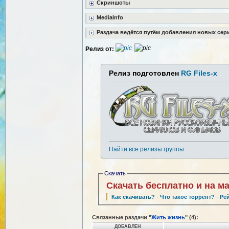
Скриншоты
MediaInfo
Раздача ведётся путём добавления новых сер
Релиз от:
Релиз подготовлен
RG Files-x
Найти все релизы группы
Скачать
Скачать бесплатно и на м
Как скачивать?
·
Что такое торрент?
·
Ре
Связанные раздачи "
Жить жизнь
" (4):
ДОБАВЛЕН