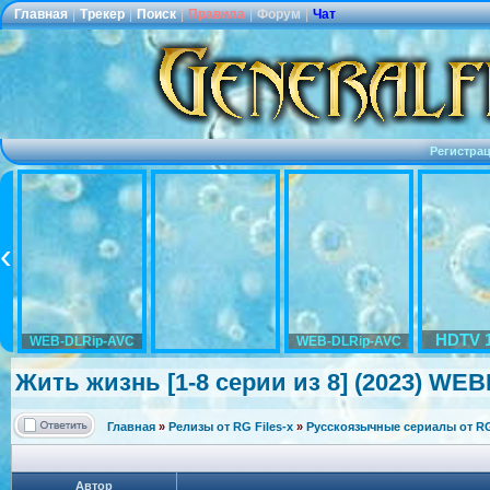
Главная
|
Трекер
|
Поиск
|
Правила
|
Форум
|
Чат
Регистра
HDTV 
WEB-DLRip-AVC
WEB-DLRip-AVC
Жить жизнь [1-8 серии из 8] (2023) WEBR
Главная
»
Релизы от RG Files-x
»
Русскоязычные сериалы от RG 
Автор