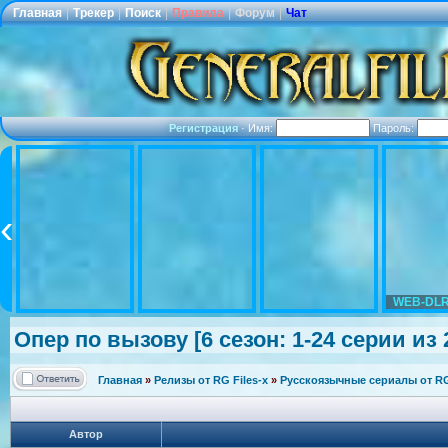
Главная
|
Трекер
|
Поиск
|
Правила
|
Форум
|
Чат
Регистрация
·
Имя:
Пароль:
WEB-DLR
Опер по вызову [6 сезон: 1-24 серии из 2
Главная
»
Релизы от RG Files-x
»
Русскоязычные сериалы от RG 
Автор