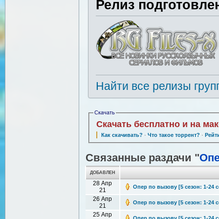
Релиз подготовле
Найти все релизы груп
Скачать
Скачать бесплатно и на ма
Как скачивать?
·
Что такое торрент?
·
Рейт
Связанные раздачи "
Опе
ДОБАВЛЕН
28 Апр
Опер по вызову [5 сезон: 1-24 с
21
26 Апр
Опер по вызову [5 сезон: 1-24 с
21
25 Апр
Опер по вызову [5 сезон: 1-24 с