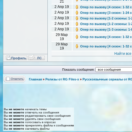
21
2 Апр 19
Опер по вызову [4 сезон: 1-32 с
2 Апр 19
Опер по вызову [3 сезон: 1-24 
2 Апр 19
Опер по вызову [1-2 сезоны: 1-
2 Апр 19
Опер по вызову [1-2 сезоны: 1-
2 Апр 19
Опер по вызову [1-3 сезоны: 1-
29 Мар
Опер по вызову [4 сезон: 1-32 с
19
29 Мар
Опер по вызову [4 сезон: 1-32 с
19
Найти все
Показать сообщения:
Главная
»
Релизы от RG Files-x
»
Русскоязычные сериалы от RG 
Вы
не можете
начинать темы
Вы
не можете
отвечать на сообщения
Вы
не можете
редактировать свои сообщения
Вы
не можете
удалять свои сообщения
Вы
не можете
голосовать в опросах
Вы
не можете
прикреплять файлы к сообщениям
Вы
не можете
скачивать файлы