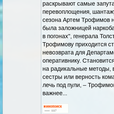
раскрывают самые запута
перевоплощения, шантажу
сезона Артем Трофимов н
была заложницей наркобар
в погонах", генерала Тол
Трофимову приходится стр
невозврата для Департам
оперативнику. Становится
на радикальные методы, 
сестры или верность кома
лечь под пули, – Трофимов
важнее...