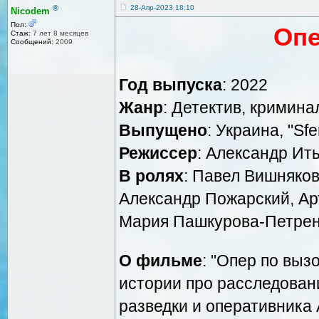
®
28-Апр-2023 18:10
Nicodem
Пол:
Опе
Стаж:
7 лет 8 месяцев
Сообщений:
2009
Год выпуска
: 2022
Жанр
: Детектив, кримина
Выпущено
: Украина, "Sfe
Режиссер
: Александр Ит
В ролях
: Павел Вишняков
Александр Пожарский, А
Мария Пашкурова-Петре
О фильме
: "Опер по выз
истории про расследова
разведки и оперативника