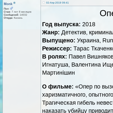
®
02-Апр-2019 09:41
Monk
Пол:
Оп
Стаж:
7 лет 8 месяцев
Сообщений:
14032
Откуда:
Казань
Год выпуска:
2018
Жанр:
Детектив, кримина
Выпущено:
Украина, Run
Режиссер:
Тарас Ткаченк
В ролях:
Павел Вишняков
Игнатуша, Валентина Ище
Мартинішин
О фильме:
«Опер по вызо
харизматичного, опытног
Трагическая гибель невес
наказать убийцу приводи