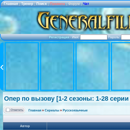
Главная
|
Трекер
|
Поиск
|
Правила
|
Форум
|
Чат
Регистрация
·
Имя:
Пароль:
Опер по вызову [1-2 сезоны: 1-28 серии
Главная
»
Сериалы
»
Русскоязычные
Автор