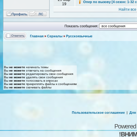
Опер по вызову [4 сезон: 1-32 с
19
Найти все
Показать сообщения:
Главная
»
Сериалы
»
Русскоязычные
Вы
не можете
начинать темы
Вы
не можете
отвечать на сообщения
Вы
не можете
редактировать свои сообщения
Вы
не можете
удалять свои сообщения
Вы
не можете
голосовать в опросах
Вы
не можете
прикреплять файлы к сообщениям
Вы
не можете
скачивать файлы
Пользовательское соглашение
|
Для
Powered
!ВНИМ