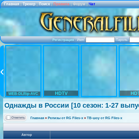
Главная
|
Трекер
|
Поиск
|
Правила
|
Форум
|
Чат
Регистрация
·
Имя:
Пароль:
HDTV
HD
WEB-DLRip-AVC
Однажды в России [10 сезон: 1-27 выпуск
Главная
»
Релизы от RG Files-x
»
ТВ-шоу от RG Files-x
Автор