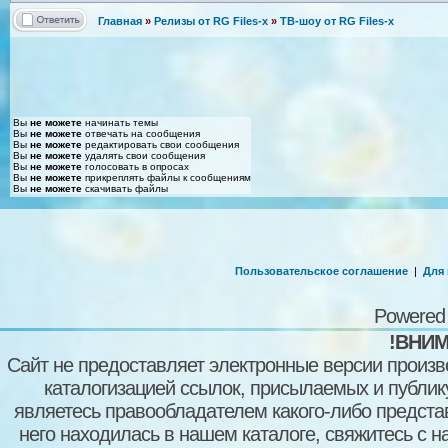
Главная
»
Релизы от RG Files-x
»
ТВ-шоу от RG Files-x
Вы
не можете
начинать темы
Вы
не можете
отвечать на сообщения
Вы
не можете
редактировать свои сообщения
Вы
не можете
удалять свои сообщения
Вы
не можете
голосовать в опросах
Вы
не можете
прикреплять файлы к сообщениям
Вы
не можете
скачивать файлы
Пользовательское соглашение
|
Для
Powered
!ВНИМ
Сайт не предоставляет электронные версии произв
каталогизацией ссылок, присылаемых и публи
являетесь правообладателем какого-либо представ
него находилась в нашем каталоге, свяжитесь с 