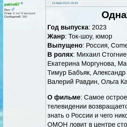
®
10-Май-2023 19:45
patriot67
Пол:
Одна
Стаж:
6 лет 9 месяцев
Сообщений:
380
Год выпуска
: 2023
Жанр
: Ток-шоу, юмор
Выпущено
: Россия, Come
В ролях
: Михаил Стогние
Екатерина Моргунова, Мак
Тимур Бабъяк, Александр
Валерий Равдин, Ольга К
О фильме
: Самое остро
телевидении возвращаетс
знать о России и чего ник
ОМОН ловит в центре сто