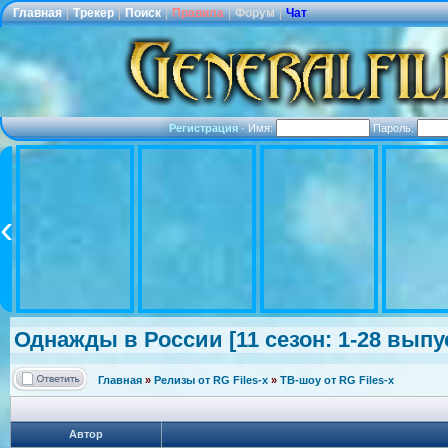
Главная
|
Трекер
|
Поиск
|
Правила
|
Форум
|
Чат
Регистрация
·
Имя:
Пароль:
Однажды в России [11 сезон: 1-28 выпуск
Главная
»
Релизы от RG Files-x
»
ТВ-шоу от RG Files-x
Автор