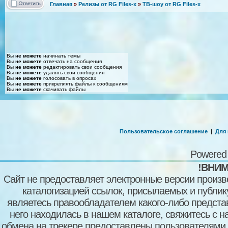
Главная
»
Релизы от RG Files-x
»
ТВ-шоу от RG Files-x
Вы
не можете
начинать темы
Вы
не можете
отвечать на сообщения
Вы
не можете
редактировать свои сообщения
Вы
не можете
удалять свои сообщения
Вы
не можете
голосовать в опросах
Вы
не можете
прикреплять файлы к сообщениям
Вы
не можете
скачивать файлы
Пользовательское соглашение
|
Для
Powered
!ВНИМ
Сайт не предоставляет электронные версии произв
каталогизацией ссылок, присылаемых и публи
являетесь правообладателем какого-либо представ
него находилась в нашем каталоге, свяжитесь с 
обмена на трекере предоставлены пользователями с