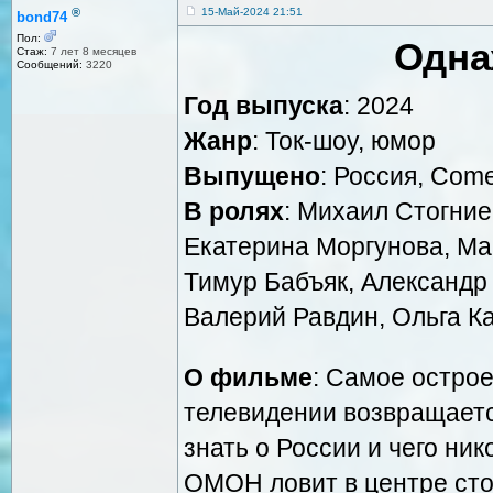
®
15-Май-2024 21:51
bond74
Пол:
Одна
Стаж:
7 лет 8 месяцев
Сообщений:
3220
Год выпуска
: 2024
Жанр
: Ток-шоу, юмор
Выпущено
: Россия, Come
В ролях
: Михаил Стогние
Екатерина Моргунова, Мак
Тимур Бабъяк, Александр
Валерий Равдин, Ольга К
О фильме
: Самое остро
телевидении возвращаетс
знать о России и чего ник
ОМОН ловит в центре сто