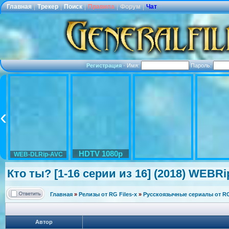
Главная
|
Трекер
|
Поиск
|
Правила
|
Форум
|
Чат
Регистрация
·
Имя:
Пароль:
HDTV 1080p
WEB-DLRip-AVC
Кто ты? [1-16 серии из 16] (2018) WEBRi
Главная
»
Релизы от RG Files-x
»
Русскоязычные сериалы от RG 
Автор