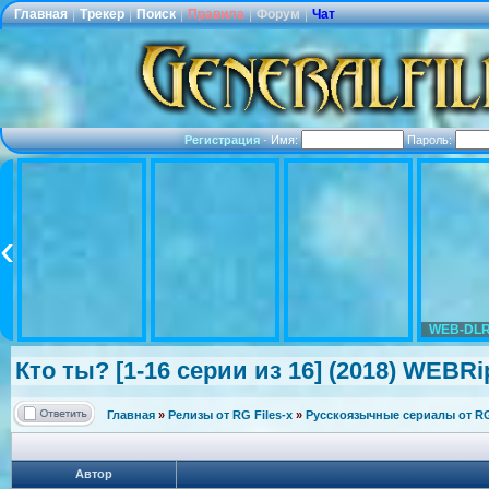
Главная
|
Трекер
|
Поиск
|
Правила
|
Форум
|
Чат
Регистрация
·
Имя:
Пароль:
WEB-DLR
Кто ты? [1-16 серии из 16] (2018) WEBRip
Главная
»
Релизы от RG Files-x
»
Русскоязычные сериалы от RG 
Автор