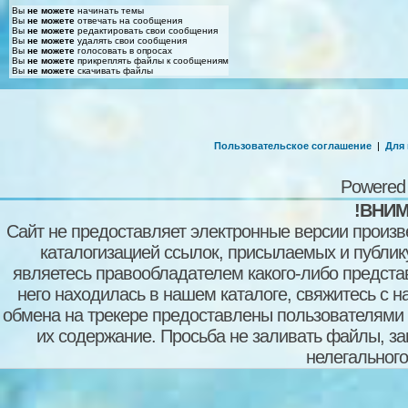
Вы
не можете
начинать темы
Вы
не можете
отвечать на сообщения
Вы
не можете
редактировать свои сообщения
Вы
не можете
удалять свои сообщения
Вы
не можете
голосовать в опросах
Вы
не можете
прикреплять файлы к сообщениям
Вы
не можете
скачивать файлы
Пользовательское соглашение
|
Для
Powered
!ВНИМ
Сайт не предоставляет электронные версии произв
каталогизацией ссылок, присылаемых и публи
являетесь правообладателем какого-либо представ
него находилась в нашем каталоге, свяжитесь с 
обмена на трекере предоставлены пользователями с
их содержание. Просьба не заливать файлы, з
нелегального