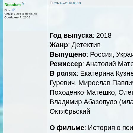
®
23-Ноя-2018 03:23
Nicodem
Пол:
Стаж:
7 лет 8 месяцев
Сообщений:
2009
Год выпуска
: 2018
Жанр
: Детектив
Выпущено
: Россия, Укр
Режиссер
: Анатолий Мат
В ролях
: Екатерина Кузн
Гуревич, Мирослав Павли
Походенко-Матешко, Олег
Владимир Абазопуло (мла
Октябрьский
О фильме
: История о п