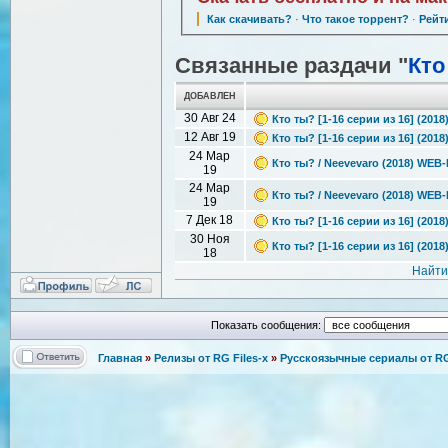
Как скачивать?
·
Что такое торрент?
·
Рейт
Связанные раздачи "
Кто
ДОБАВЛЕН
30 Авг 24
Кто ты? [1-16 серии из 16] (2018
12 Авг 19
Кто ты? [1-16 серии из 16] (201
24 Мар
Кто ты? / Neevevaro (2018) WEB
19
24 Мар
Кто ты? / Neevevaro (2018) WEB
19
7 Дек 18
Кто ты? [1-16 серии из 16] (201
30 Ноя
Кто ты? [1-16 серии из 16] (201
18
Найти
Показать сообщения:
Главная
»
Релизы от RG Files-x
»
Русскоязычные сериалы от RG 