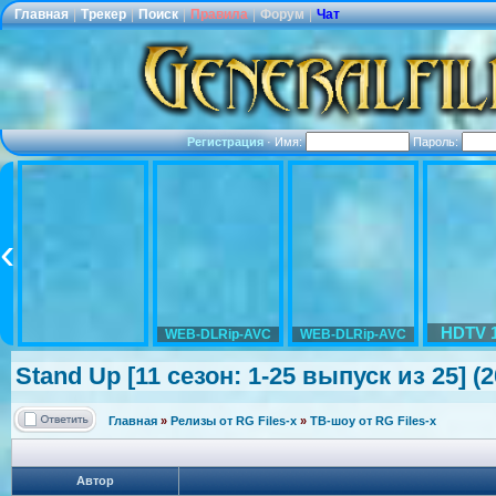
Главная
|
Трекер
|
Поиск
|
Правила
|
Форум
|
Чат
Регистрация
·
Имя:
Пароль:
HDTV 
WEB-DLRip-AVC
WEB-DLRip-AVC
Stand Up [11 сезон: 1-25 выпуск из 25] (
Главная
»
Релизы от RG Files-x
»
ТВ-шоу от RG Files-x
Автор