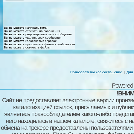
Вы
не можете
начинать темы
Вы
не можете
отвечать на сообщения
Вы
не можете
редактировать свои сообщения
Вы
не можете
удалять свои сообщения
Вы
не можете
голосовать в опросах
Вы
не можете
прикреплять файлы к сообщениям
Вы
не можете
скачивать файлы
Пользовательское соглашение
|
Для
Powered
!ВНИМ
Сайт не предоставляет электронные версии произв
каталогизацией ссылок, присылаемых и публи
являетесь правообладателем какого-либо представ
него находилась в нашем каталоге, свяжитесь с 
обмена на трекере предоставлены пользователями с