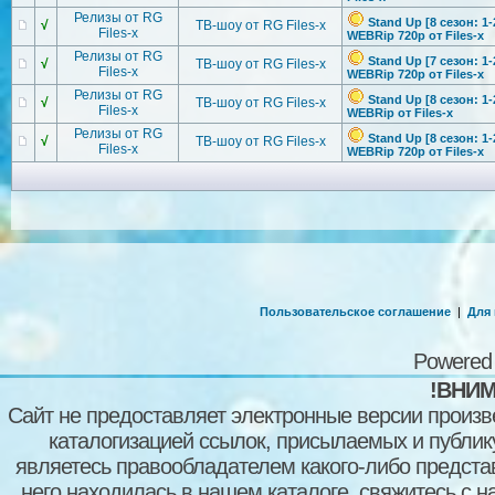
Релизы от RG
Stand Up [8 сезон: 1-
√
ТВ-шоу от RG Files-x
Files-x
WEBRip 720p от Files-x
Релизы от RG
Stand Up [7 сезон: 1-
√
ТВ-шоу от RG Files-x
Files-x
WEBRip 720p от Files-x
Релизы от RG
Stand Up [8 сезон: 1-
√
ТВ-шоу от RG Files-x
Files-x
WEBRip от Files-x
Релизы от RG
Stand Up [8 сезон: 1-
√
ТВ-шоу от RG Files-x
Files-x
WEBRip 720p от Files-x
Пользовательское соглашение
|
Для
Powered
!ВНИМ
Сайт не предоставляет электронные версии произв
каталогизацией ссылок, присылаемых и публи
являетесь правообладателем какого-либо представ
него находилась в нашем каталоге, свяжитесь с 