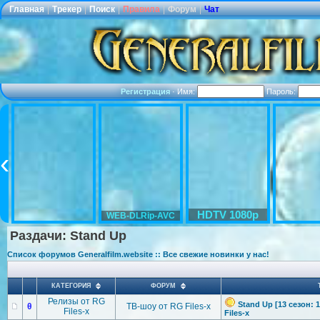
Главная
|
Трекер
|
Поиск
|
Правила
|
Форум
|
Чат
Регистрация
·
Имя:
Пароль:
HDTV 1080p
WEB-DLRip-AVC
Раздачи: Stand Up
Список форумов Generalfilm.website :: Все свежие новинки у нас!
КАТЕГОРИЯ
ФОРУМ
Релизы от RG
Stand Up [13 сезон: 
θ
ТВ-шоу от RG Files-x
Files-x
Files-x