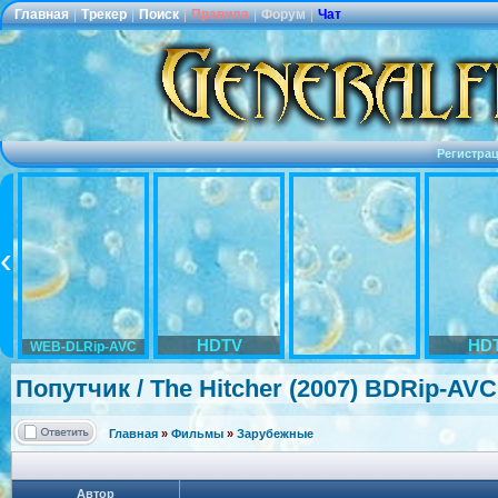
Главная
|
Трекер
|
Поиск
|
Правила
|
Форум
|
Чат
Регистра
HDTV
HD
WEB-DLRip-AVC
Попутчик / The Hitcher (2007) BDRip-AVC
Главная
»
Фильмы
»
Зарубежные
Автор