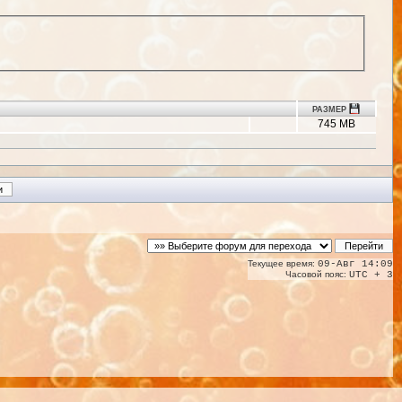
РАЗМЕР
745 MB
Текущее время:
09-Авг 14:09
Часовой пояс:
UTC + 3