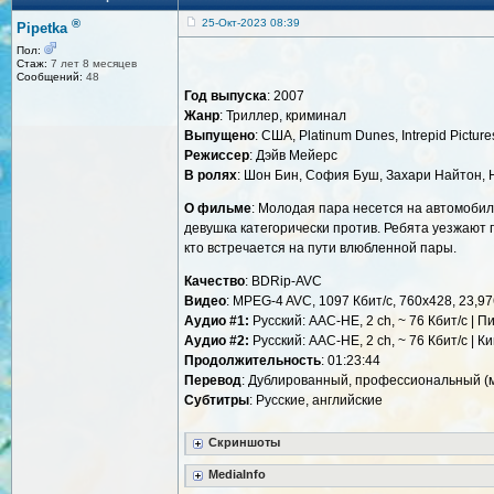
®
25-Окт-2023 08:39
Pipetka
Пол:
Стаж:
7 лет 8 месяцев
Сообщений:
48
Год выпуска
: 2007
Жанр
: Триллер, криминал
Выпущено
: США, Platinum Dunes, Intrepid Picture
Режиссер
: Дэйв Мейерс
В ролях
: Шон Бин, София Буш, Захари Найтон,
О фильме
: Молодая пара несется на автомобил
девушка категорически против. Ребята уезжают 
кто встречается на пути влюбленной пары.
Качество
: BDRip-AVC
Видео
: MPEG-4 AVC, 1097 Кбит/с, 760x428, 23,97
Аудио #1:
Русский: AAC-HE, 2 ch, ~ 76 Кбит/с | 
Аудио #2:
Русский: AAC-HE, 2 ch, ~ 76 Кбит/с | 
Продолжительность
: 01:23:44
Перевод
: Дублированный, профессиональный (
Cубтитры
: Русские, английские
Скриншоты
MediaInfo