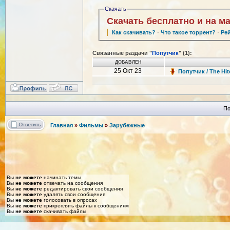
Скачать
Скачать бесплатно и на м
Как скачивать?
·
Что такое торрент?
·
Ре
Связанные раздачи "
Попутчик
" (1):
ДОБАВЛЕН
25 Окт 23
Попутчик / The Hi
По
Главная
»
Фильмы
»
Зарубежные
Вы
не можете
начинать темы
Вы
не можете
отвечать на сообщения
Вы
не можете
редактировать свои сообщения
Вы
не можете
удалять свои сообщения
Вы
не можете
голосовать в опросах
Вы
не можете
прикреплять файлы к сообщениям
Вы
не можете
скачивать файлы