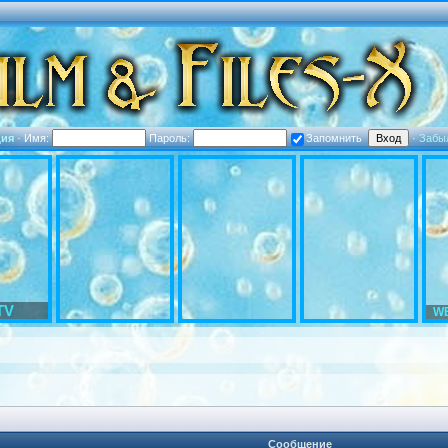
ция
·
Имя:
Пароль:
Запомнить
·
Забы
TV
WE
Сообщение