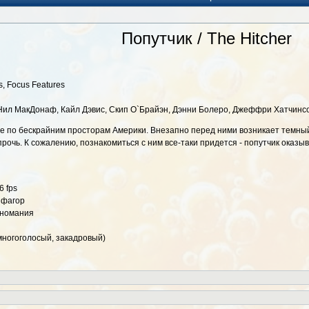
Попутчик / The Hitcher
s, Focus Features
 Нил МакДонаф, Кайл Дэвис, Скип О`Брайэн, Дэнни Болеро, Джеффри Хатчинс
е по бескрайним просторам Америки. Внезапно перед ними возникает темный 
прочь. К сожалению, познакомиться с ним все-таки придется - попутчик оказ
6 fps
Пифагор
Киномания
многоголосый, закадровый)