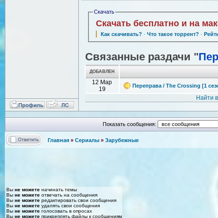
Скачать
Скачать бесплатно и на ма
Как скачивать?
·
Что такое торрент?
·
Рейт
Связанные раздачи "
Пер
ДОБАВЛЕН
12 Мар
Переправа / The Crossing [1 сез
19
Найти 
Показать сообщения:
Главная
»
Сериалы
»
Зарубежные
Вы
не можете
начинать темы
Вы
не можете
отвечать на сообщения
Вы
не можете
редактировать свои сообщения
Вы
не можете
удалять свои сообщения
Вы
не можете
голосовать в опросах
Вы
не можете
прикреплять файлы к сообщениям