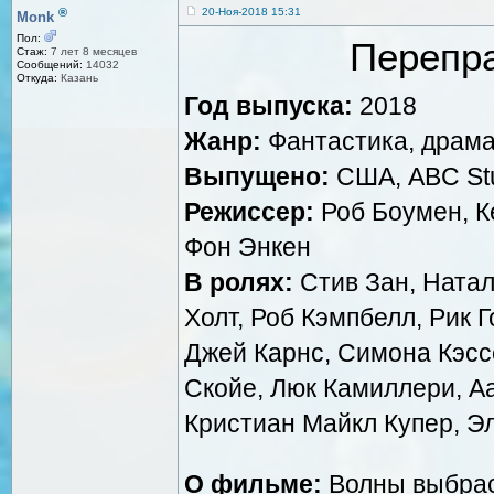
®
20-Ноя-2018 15:31
Monk
Пол:
Перепра
Стаж:
7 лет 8 месяцев
Сообщений:
14032
Откуда:
Казань
Год выпуска:
2018
Жанр:
Фантастика, драма
Выпущено:
США, ABC Stud
Режиссер:
Роб Боумен, К
Фон Энкен
В ролях:
Стив Зан, Натал
Холт, Роб Кэмпбелл, Рик 
Джей Карнс, Симона Кэсс
Скойе, Люк Камиллери, А
Кристиан Майкл Купер, Э
О фильме:
Волны выбрас