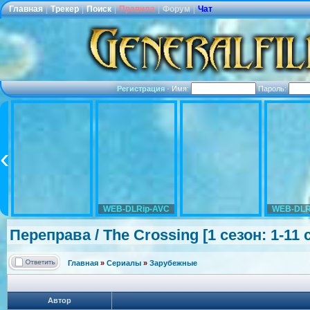
Главная
|
Трекер
|
Поиск
|
Правила
|
Форум
|
Чат
Регистрация
·
Имя:
Пароль:
WEB-DLRip-AVC
WEB-DLR
Переправа / The Crossing [1 сезон: 1-11 
Главная
»
Сериалы
»
Зарубежные
Автор