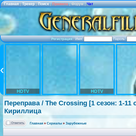
Главная
|
Трекер
|
Поиск
|
Правила
|
Форум
|
Чат
Регистрация
·
Имя:
Пароль:
HDTV
HDTV
Переправа / The Crossing [1 сезон: 1-11 
Кириллица
Главная
»
Сериалы
»
Зарубежные