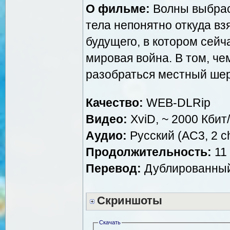
О фильме:
Волны выбрас
тела непонятно откуда вз
будущего, в котором сей
мировая война. В том, че
разобраться местный ше
Качество:
WEB-DLRip
Видео:
XviD, ~ 2000 Кбит
Аудио:
Русский (AC3, 2 ch
Продолжительность:
11 
Перевод:
Дублированный
Скриншоты
Скачать