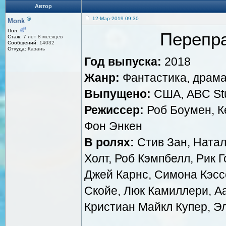
Автор
®
12-Мар-2019 09:30
Monk
Пол:
Перепра
Стаж:
7 лет 8 месяцев
Сообщений:
14032
Откуда:
Казань
Год выпуска:
2018
Жанр:
Фантастика, драма
Выпущено:
США, ABC Stud
Режиссер:
Роб Боумен, К
Фон Энкен
В ролях:
Стив Зан, Натал
Холт, Роб Кэмпбелл, Рик 
Джей Карнс, Симона Кэсс
Скойе, Люк Камиллери, А
Кристиан Майкл Купер, Э