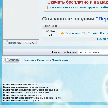
Скачать бесплатно и на ма
Как скачивать?
·
Что такое торрент?
·
Рейт
Связанные раздачи "
Пер
ДОБАВЛЕН
20 Ноя
Переправа / The Crossing [1 сез
18
Найти 
Показать сообщения:
Главная
»
Сериалы
»
Зарубежные
Вы
не можете
начинать темы
Вы
не можете
отвечать на сообщения
Вы
не можете
редактировать свои сообщения
Вы
не можете
удалять свои сообщения
Вы
не можете
голосовать в опросах
Вы
не можете
прикреплять файлы к сообщениям
Вы
не можете
скачивать файлы