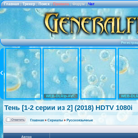
Главная
|
Трекер
|
Поиск
|
Правила
|
Форум
|
Чат
Регистра
WEB-DLRip-AVC
WEB-DLR
Тень [1-2 серии из 2] (2018) HDTV 1080i
Главная
»
Сериалы
»
Русскоязычные
Автор