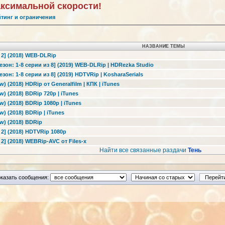
аксимальной скорости!
йтинг и ограничения
НАЗВАНИЕ ТЕМЫ
 2] (2018) WEB-DLRip
езон: 1-8 серии из 8] (2019) WEB-DLRip | HDRezka Studio
езон: 1-8 серии из 8] (2019) HDTVRip | KosharaSerials
w) (2018) HDRip от Generalfilm | КПК | iTunes
w) (2018) BDRip 720p | iTunes
w) (2018) BDRip 1080p | iTunes
w) (2018) BDRip | iTunes
w) (2018) BDRip
 2] (2018) HDTVRip 1080p
 2] (2018) WEBRip-AVC от Files-x
Найти все связанные раздачи
Тень
казать сообщения: