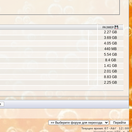
РАЗМЕР
2.27 GB
3.69 GB
4.05 GB
440 MB
5.54 GB
8.4 GB
1.41 GB
2.01 GB
8.83 GB
2.25 GB
Текущее время:
07-Авг 12:00
Часовой пояс: