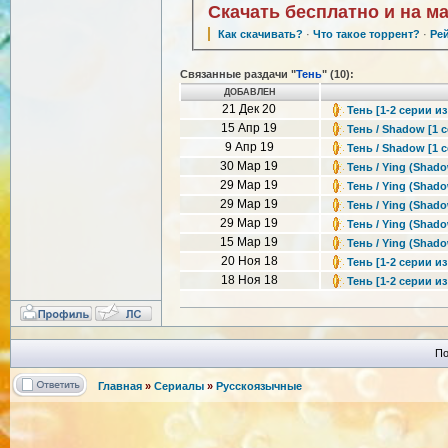
Скачать бесплатно и на м
Как скачивать?
·
Что такое торрент?
·
Ре
Связанные раздачи "
Тень
" (10):
ДОБАВЛЕН
21 Дек 20
Тень [1-2 серии из
15 Апр 19
Тень / Shadow [1 с
9 Апр 19
Тень / Shadow [1 с
30 Мар 19
Тень / Ying (Shado
29 Мар 19
Тень / Ying (Shado
29 Мар 19
Тень / Ying (Shado
29 Мар 19
Тень / Ying (Shado
15 Мар 19
Тень / Ying (Shado
20 Ноя 18
Тень [1-2 серии из
18 Ноя 18
Тень [1-2 серии из
По
Главная
»
Сериалы
»
Русскоязычные