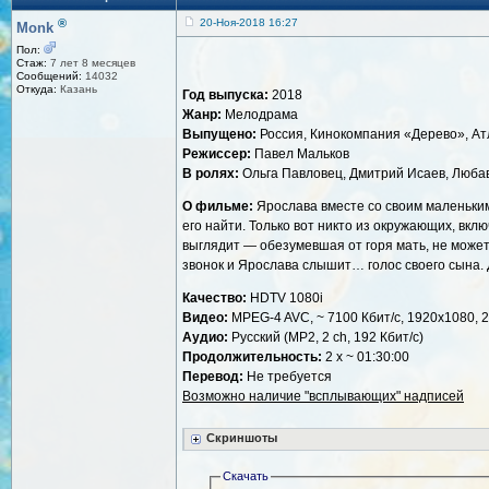
®
20-Ноя-2018 16:27
Monk
Пол:
Стаж:
7 лет 8 месяцев
Сообщений:
14032
Откуда:
Казань
Год выпуска:
2018
Жанр:
Мелодрама
Выпущено:
Россия, Кинокомпания «Дерево», Ат
Режиссер:
Павел Мальков
В ролях:
Ольга Павловец, Дмитрий Исаев, Люба
О фильме:
Ярослава вместе со своим маленьким
его найти. Только вот никто из окружающих, вклю
выглядит — обезумевшая от горя мать, не может
звонок и Ярослава слышит… голос своего сына. Д
Качество:
HDTV 1080i
Видео:
MPEG-4 AVC, ~ 7100 Кбит/с, 1920x1080, 2
Аудио:
Русский (MP2, 2 ch, 192 Кбит/с)
Продолжительность:
2 х ~ 01:30:00
Перевод:
Не требуется
Возможно наличие "всплывающих" надписей
Скриншоты
Скачать