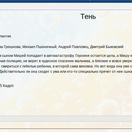
Тень
лантик
ва Грешнова, Михаил Пшеничный, Андрей Павловец, Дмитрий Быковский
 сыном Мишей попадает в автокатастрофу. Героиня остается цела, а Мишу на
чая полицию, не верит в чудесное спасение мальчика, а близкие и вовсе увере
 смириться с гибелью ребенка, в которой сама виновна. Но вот когда она уже
ействительно ли она сходит с ума или кто-то специально прячет от нее сына,
5 Кадр/с