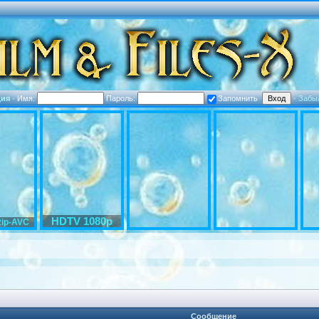
ция
·
Имя:
Пароль:
Запомнить
·
Забы
HDTV 1080p
ip-AVC
Сообщение