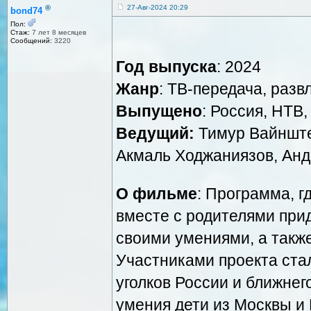
®
27-Авг-2024 20:29
bond74
Пол:
Стаж:
7 лет 8 месяцев
Сообщений:
3220
Год выпуска
: 2024
Жанр
: ТВ-передача, раз
Выпущено
: Россия, НТВ
Ведущий:
Тимур Вайнште
Акмаль Ходжаниязов, Ан
О фильме
: Программа, г
вместе с родителями прид
своими умениями, а также
Участниками проекта стал
уголков России и ближнег
умения дети из Москвы и 