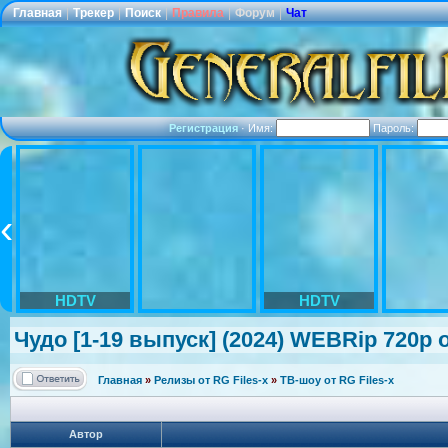
Главная
|
Трекер
|
Поиск
|
Правила
|
Форум
|
Чат
Регистрация
·
Имя:
Пароль:
HDTV
HDTV
Чудо [1-19 выпуск] (2024) WEBRip 720p о
Главная
»
Релизы от RG Files-x
»
ТВ-шоу от RG Files-x
Автор