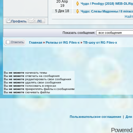
20 Апр
Чудо / Prodigy (2018) WEB-DLRi
19
5 Дек 18
Чудо: Слезы Мадонны / Il miracol
Найт
Показать сообщения:
Главная
»
Релизы от RG Files-x
»
ТВ-шоу от RG Files-x
Вы
не можете
начинать темы
Вы
не можете
отвечать на сообщения
Вы
не можете
редактировать свои сообщения
Вы
не можете
удалять свои сообщения
Вы
не можете
голосовать в опросах
Вы
не можете
прикреплять файлы к сообщениям
Вы
не можете
скачивать файлы
Пользовательское соглашение
|
Для
Powered