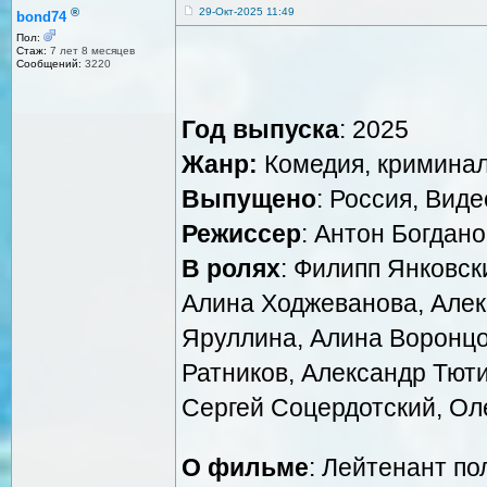
®
29-Окт-2025 11:49
bond74
Пол:
Стаж:
7 лет 8 месяцев
Сообщений:
3220
Год выпуска
: 2025
Жанр:
Комедия, кримина
Выпущено
: Россия, Вид
Режиссер
: Антон Богдано
В ролях
: Филипп Янковск
Алина Ходжеванова, Алек
Яруллина, Алина Воронцо
Ратников, Александр Тют
Сергей Соцердотский, Ол
О фильме
: Лейтенант п