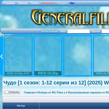
Главная
|
Трекер
|
Поиск
|
Правила
|
Форум
|
Чат
Регистрация
·
Имя:
Пароль:
WEB-DLRip
WEB-DLRip-AVC
WEB-DLR
Чудо [1 сезон: 1-12 серии из 12] (2025) W
Главная
»
Релизы от RG Files-x
»
Русскоязычные сериалы от RG 
Автор