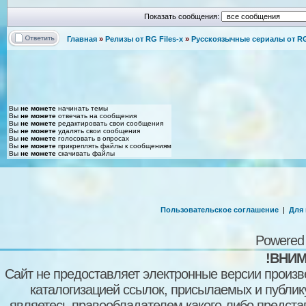
Показать сообщения:
Главная
»
Релизы от RG Files-x
»
Русскоязычные сериалы от RG 
Вы
не можете
начинать темы
Вы
не можете
отвечать на сообщения
Вы
не можете
редактировать свои сообщения
Вы
не можете
удалять свои сообщения
Вы
не можете
голосовать в опросах
Вы
не можете
прикреплять файлы к сообщениям
Вы
не можете
скачивать файлы
Пользовательское соглашение
|
Для
Powered
!ВНИМ
Сайт не предоставляет электронные версии произв
каталогизацией ссылок, присылаемых и публи
являетесь правообладателем какого-либо представ