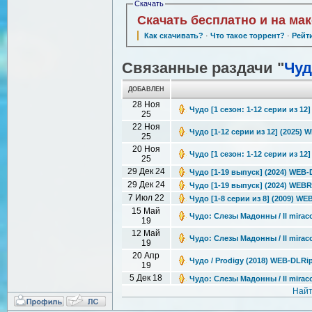
Скачать
Скачать бесплатно и на ма
Как скачивать?
·
Что такое торрент?
·
Рейт
Связанные раздачи "
Чуд
ДОБАВЛЕН
28 Ноя
Чудо [1 сезон: 1-12 серии из 12
25
22 Ноя
Чудо [1-12 серии из 12] (2025) W
25
20 Ноя
Чудо [1 сезон: 1-12 серии из 12]
25
29 Дек 24
Чудо [1-19 выпуск] (2024) WEB-D
29 Дек 24
Чудо [1-19 выпуск] (2024) WEBRi
7 Июл 22
Чудо [1-8 серии из 8] (2009) WE
15 Май
Чудо: Слезы Мадонны / Il miraco
19
12 Май
Чудо: Слезы Мадонны / Il miraco
19
20 Апр
Чудо / Prodigy (2018) WEB-DLRi
19
5 Дек 18
Чудо: Слезы Мадонны / Il miracol
Найт