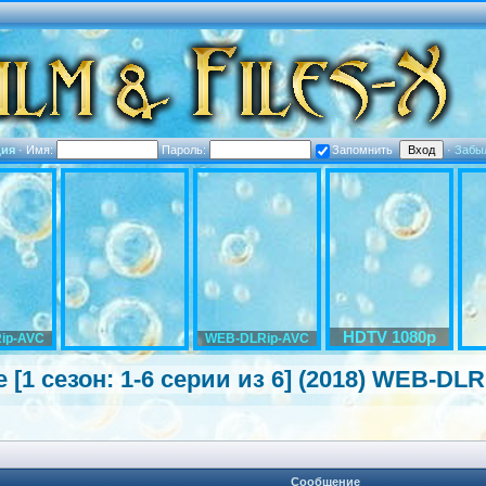
ция
·
Имя:
Пароль:
Запомнить
·
Забы
HDTV 1080p
ip-AVC
WEB-DLRip-AVC
[1 сезон: 1-6 серии из 6] (2018) WEB-DLRi
Сообщение