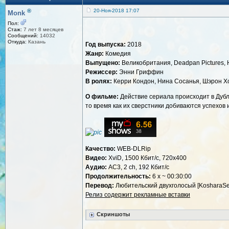
®
20-Ноя-2018 17:07
Monk
Пол:
Стаж:
7 лет 8 месяцев
Сообщений:
14032
Откуда:
Казань
Год выпуска:
2018
Жанр:
Комедия
Выпущено:
Великобритания, Deadpan Pictures, 
Режиссер:
Энни Гриффин
В ролях:
Керри Кондон, Нина Сосанья, Шэрон Х
О фильме:
Действие сериала происходит в Дубли
то время как их сверстники добиваются успехов 
Качество:
WEB-DLRip
Видео:
XviD, 1500 Кбит/с, 720x400
Аудио:
AC3, 2 ch, 192 Кбит/с
Продолжительность:
6 x ~ 00:30:00
Перевод:
Любительский двухголосый [KosharaSer
Релиз содержит рекламные вставки
Скриншоты