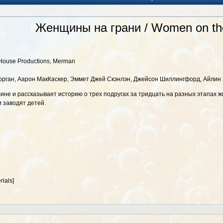
Женщины на грани / Women on th
House Productions, Merman
орган, Аарон МакКаскер, Эммет Джей Скэнлэн, Джейсон Шиллингфорд, Айлин
не и рассказывает историю о трех подругах за тридцать на разных этапах жиз
и заводят детей.
ials]