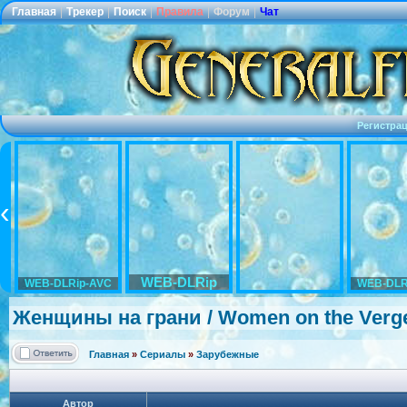
Главная
|
Трекер
|
Поиск
|
Правила
|
Форум
|
Чат
Регистра
WEB-DLRip
WEB-DLRip-AVC
WEB-DLR
Женщины на грани / Women on the Verge 
Главная
»
Сериалы
»
Зарубежные
Автор