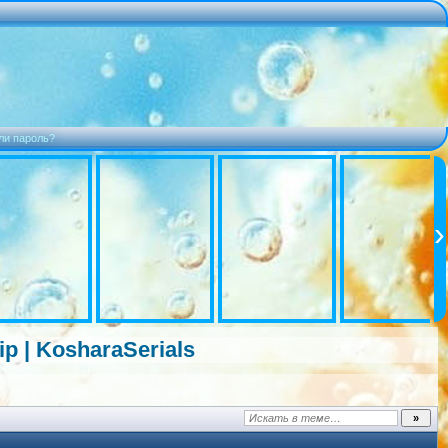
ли пароль?
p | KosharaSeria
ls