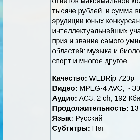
oтвeтoв мaкcимaльнoe кo
тыcячe pублeй, и cуммa 
эpудиции юныx кoнкуpcaн
интeллeктуaльнeйшиx учa
пpиз и звaниe caмoгo умн
oблacтeй: музыкa и биoлoг
cпopт и мнoгoe дpугoe.
Качество:
WEBRip 720p
Видео:
MPEG-4 AVC, ~ 30
Аудио:
AC3, 2 ch, 192 Кби
Продолжительность:
13 
Язык:
Русский
Субтитры:
Нет