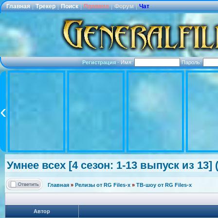
Главная
|
Трекер
|
Поиск
|
Правила
|
Форум
|
Чат
Регистрация
·
Имя:
Пароль:
Умнее всех [4 сезон: 1-13 выпуск из 13] 
Главная
»
Релизы от RG Files-x
»
ТВ-шоу от RG Files-x
Автор