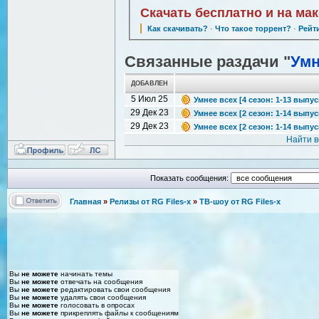
Скачать бесплатно и на ма
Как скачивать?
·
Что такое торрент?
·
Рейт
Связанные раздачи "
Умн
ДОБАВЛЕН
5 Июл 25
Умнее всех [4 сезон: 1-13 выпуск
29 Дек 23
Умнее всех [2 сезон: 1-14 выпуск
29 Дек 23
Умнее всех [2 сезон: 1-14 выпус
Найти в
Показать сообщения:
Главная
»
Релизы от RG Files-x
»
ТВ-шоу от RG Files-x
Вы
не можете
начинать темы
Вы
не можете
отвечать на сообщения
Вы
не можете
редактировать свои сообщения
Вы
не можете
удалять свои сообщения
Вы
не можете
голосовать в опросах
Вы
не можете
прикреплять файлы к сообщениям