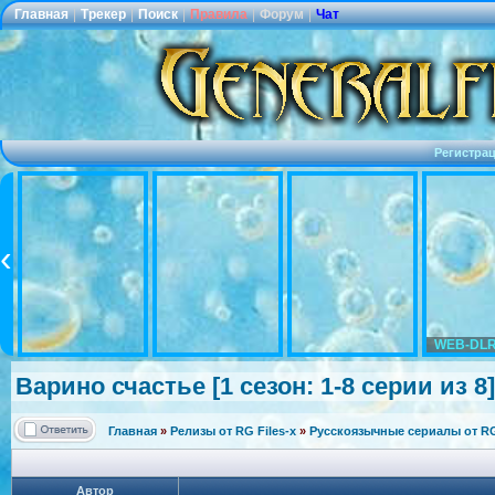
Главная
|
Трекер
|
Поиск
|
Правила
|
Форум
|
Чат
Регистра
WEB-DLR
Варино счастье [1 сезон: 1-8 серии из 8]
Главная
»
Релизы от RG Files-x
»
Русскоязычные сериалы от RG 
Автор