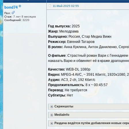
®
11-Май-2025 02:55
bond74
Пол:
Стаж:
7 лет 8 месяцев
Сообщений:
3220
Год выпуска:
2025
Жанр:
Мелодрама
Выпущено:
Россия, Стар Медиа Вижн
Режиссер:
Евгений Татаров
В ролях:
Анна Куклина, Антон Даниленко, Серге
О фильме
: Страстный роман Вари с Геннадием 
наказать Варю и обвиняет её в краже драгоценн
Качество:
WEB-DL 1080p
Видео:
MPEG-4 AVC, ~ 3591 Кбит/с, 1920x1080, 2
Аудио:
AC3, 2 ch, 192 Кбит/с
Продолжительность
: 8 x ~ 00:45:57
Перевод
: Не требуется
Cубтитры
: Нет
Скриншоты
MediaInfo
Раздача ведётся путём добавления новых сер