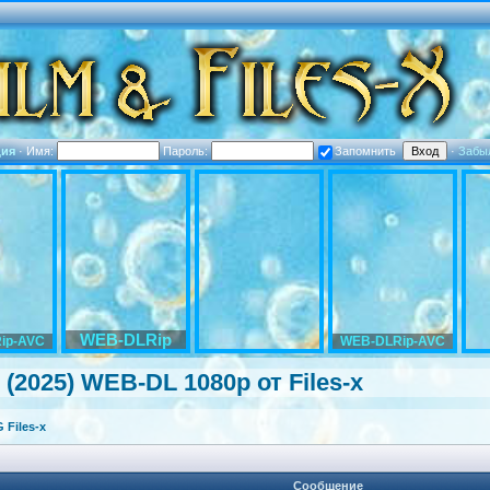
ция
·
Имя:
Пароль:
Запомнить
·
Забы
WEB-DLRip
ip-AVC
WEB-DLRip-AVC
 (2025) WEB-DL 1080p от Files-х
Files-x
Сообщение