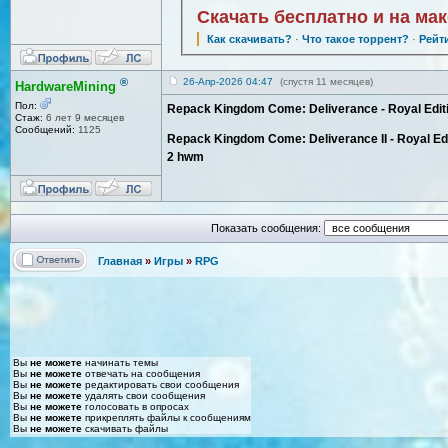
Скачать бесплатно и на ма
Как скачивать?
·
Что такое торрент?
·
Рейт
®
26-Апр-2026 04:47
(спустя 11 месяцев)
HardwareMining
Пол:
Repack Kingdom Come: Deliverance - Royal Edit
Стаж:
6 лет 9 месяцев
Сообщений:
1125
Repack Kingdom Come: Deliverance II - Royal E
2 hwm
Показать сообщения:
Главная
»
Игры
»
RPG
Вы
не можете
начинать темы
Вы
не можете
отвечать на сообщения
Вы
не можете
редактировать свои сообщения
Вы
не можете
удалять свои сообщения
Вы
не можете
голосовать в опросах
Вы
не можете
прикреплять файлы к сообщениям
Вы
не можете
скачивать файлы