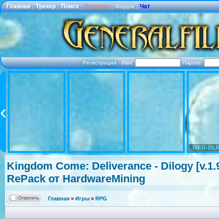
Главная
|
Трекер
|
Поиск
|
Правила
|
Форум
|
Чат
Регистрация
·
Имя:
Пароль:
WEB-DLR
Kingdom Come: Deliverance - Dilogy [v.1.9
RePack от HardwareMini
ng
Главная
»
Игры
»
RPG