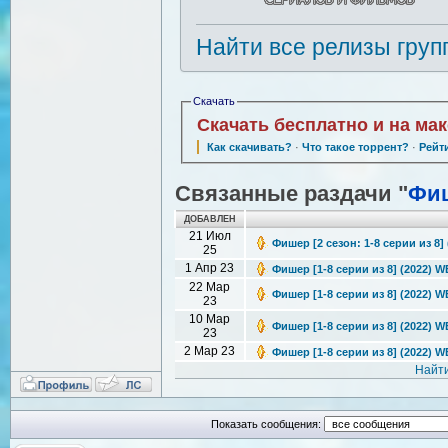
Найти все релизы груп
Скачать
Скачать бесплатно и на ма
Как скачивать?
·
Что такое торрент?
·
Рейт
Связанные раздачи "
Фи
ДОБАВЛЕН
21 Июл
Фишер [2 сезон: 1-8 серии из 8]
25
1 Апр 23
Фишер [1-8 серии из 8] (2022) W
22 Мар
Фишер [1-8 серии из 8] (2022) W
23
10 Мар
Фишер [1-8 серии из 8] (2022) W
23
2 Мар 23
Фишер [1-8 серии из 8] (2022) W
Найти
Показать сообщения: