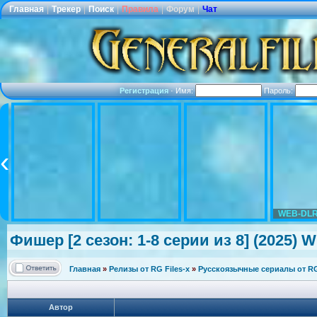
Главная
|
Трекер
|
Поиск
|
Правила
|
Форум
|
Чат
Регистрация
·
Имя:
Пароль:
WEB-DLR
Фишер [2 сезон: 1-8 серии из 8] (2025) W
Главная
»
Релизы от RG Files-x
»
Русскоязычные сериалы от RG 
Автор