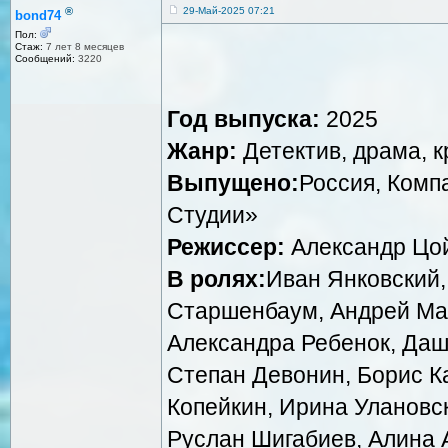
®
29-Май-2025 07:21
bond74
Пол:
Стаж:
7 лет 8 месяцев
Сообщений:
3220
Год выпуска:
2025
Жанр:
Детектив, драма, 
Выпущено:
Россия, Комп
Студии»
Режиссер:
Александр Цо
В ролях:
Иван Янковский,
Старшенбаум, Андрей Макси
Александра Ребенок, Даш
Степан Девонин, Борис К
Копейкин, Ирина Улановск
Руслан Шигабиев, Алина А