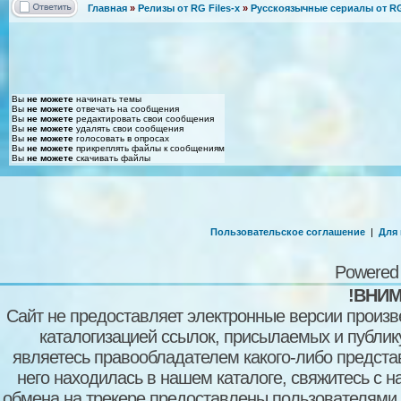
Главная
»
Релизы от RG Files-x
»
Русскоязычные сериалы от RG 
Вы
не можете
начинать темы
Вы
не можете
отвечать на сообщения
Вы
не можете
редактировать свои сообщения
Вы
не можете
удалять свои сообщения
Вы
не можете
голосовать в опросах
Вы
не можете
прикреплять файлы к сообщениям
Вы
не можете
скачивать файлы
Пользовательское соглашение
|
Для
Powered
!ВНИМ
Сайт не предоставляет электронные версии произв
каталогизацией ссылок, присылаемых и публи
являетесь правообладателем какого-либо представ
него находилась в нашем каталоге, свяжитесь с 
обмена на трекере предоставлены пользователями с