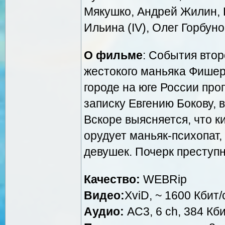
Мякушко, Андрей Жилин, 
Ильина (IV), Олег Горбуно
О фильме
: События втор
жестокого маньяка Фишер
городе на юге России про
записку Евгению Бокову, 
Вскоре выясняется, что к
орудует маньяк-психопат
девушек. Почерк преступ
Качество:
WEBRip
Видео:
XviD, ~ 1600 Кбит/
Аудио:
AC3, 6 ch, 384 Кби