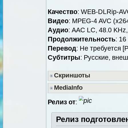
Качество
: WEB-DLRip-A
Видео
: MPEG-4 AVC (x264
Аудио
: AAC LC, 48.0 KHz,
Продолжительность
: 16
Перевод
: Не требуется [
Cубтитры
: Русские, вне
Скриншоты
MediaInfo
Релиз от
:
Релиз подготовле