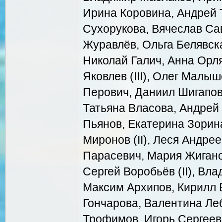
Ирина Коровина, Андрей Т
Сухорукова, Вячеслав Сав
Журавлёв, Ольга Белявска
Николай Галич, Анна Орл
Яковлев (III), Олег Малыш
Перович, Даниил Шигапов
Татьяна Власова, Андрей
Пьянов, Екатерина Зорин
Миронов (II), Леся Андре
Парасевич, Мария Жигано
Сергей Воробьёв (II), Вла
Максим Архипов, Кирилл 
Гончарова, Валентина Ле
Трофимов, Игорь Сергеев 