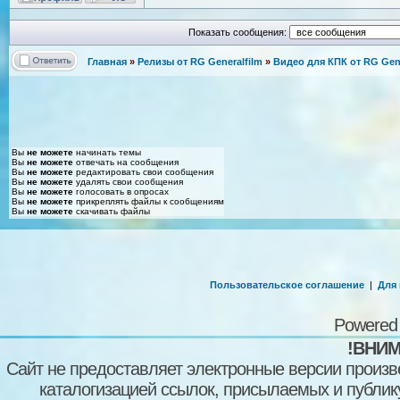
Показать сообщения:
Главная
»
Релизы от RG Generalfilm
»
Видео для КПК от RG Gene
Вы
не можете
начинать темы
Вы
не можете
отвечать на сообщения
Вы
не можете
редактировать свои сообщения
Вы
не можете
удалять свои сообщения
Вы
не можете
голосовать в опросах
Вы
не можете
прикреплять файлы к сообщениям
Вы
не можете
скачивать файлы
Пользовательское соглашение
|
Для
Powered
!ВНИМ
Сайт не предоставляет электронные версии произв
каталогизацией ссылок, присылаемых и публи