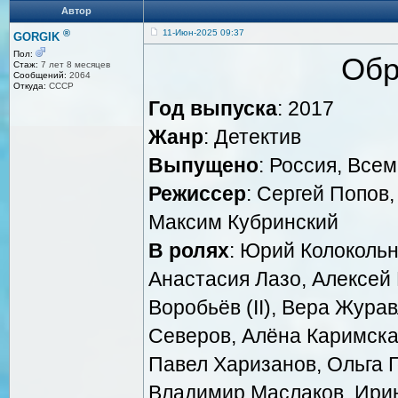
Автор
®
11-Июн-2025 09:37
GORGIK
Пол:
Обр
Стаж:
7 лет 8 месяцев
Сообщений:
2064
Откуда:
СССР
Год выпуска
: 2017
Жанр
: Детектив
Выпущено
: Россия, Все
Режиссер
: Сергей Попов
Максим Кубринский
В ролях
: Юрий Колоколь
Анастасия Лазо, Алексей 
Воробьёв (II), Вера Журав
Северов, Алёна Каримска
Павел Харизанов, Ольга 
Владимир Маслаков, Ирин