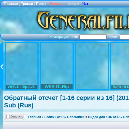
Главная
|
Трекер
|
Поиск
|
Правила
|
Форум
|
Чат
Регистрация
·
Имя:
Пароль:
WEB-DLRip
WEB-DLRip-AVC
WEB-DLR
Обратный отсчёт [1-16 серии из 16] (2
Sub (Rus)
Главная
»
Релизы от RG Generalfilm
»
Видео для КПК от RG Gene