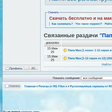
Скачать
Скачать бесплатно и на ма
Как скачивать?
·
Что такое торрент?
·
Рейт
Связанные раздачи "
Пап
ДОБАВЛЕН
15 Июн
Папа Миа [1 сезон: 1-12 серии и
25
15 Июн
Папа Миа [1-12 серии из 12] (20
25
Найти 
Показать сообщения:
Главная
»
Релизы от RG Files-x
»
Русскоязычные сериалы от RG 
Вы
не можете
начинать темы