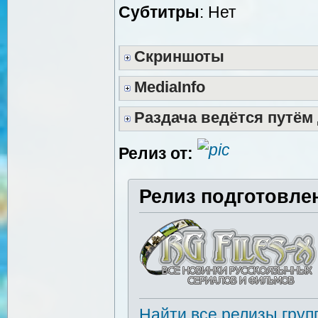
Cубтитры
: Нет
Скриншоты
MediaInfo
Раздача ведётся путём
Релиз от:
Релиз подготовле
Найти все релизы груп