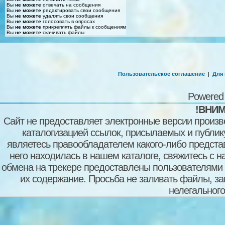
Вы
не можете
отвечать на сообщения
Вы
не можете
редактировать свои сообщения
Вы
не можете
удалять свои сообщения
Вы
не можете
голосовать в опросах
Вы
не можете
прикреплять файлы к сообщениям
Вы
не можете
скачивать файлы
Пользовательское соглашение
|
Для
Powered
!ВНИМ
Сайт не предоставляет электронные версии произв
каталогизацией ссылок, присылаемых и публи
являетесь правообладателем какого-либо представ
него находилась в нашем каталоге, свяжитесь с 
обмена на трекере предоставлены пользователями с
их содержание. Просьба не заливать файлы, з
нелегального