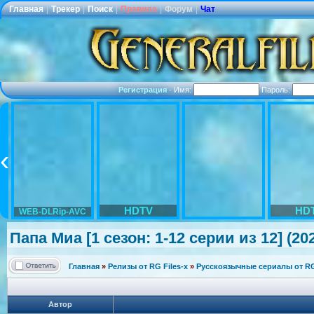
Главная
|
Трекер
|
Поиск
|
Правила
|
Форум
|
Чат
Регистрация
·
Имя:
Пароль:
HDTV
HD
WEB-DLRip-AVC
Папа Миа [1 сезон: 1-12 серии из 12] (20
Главная
»
Релизы от RG Files-x
»
Русскоязычные сериалы от RG 
Автор