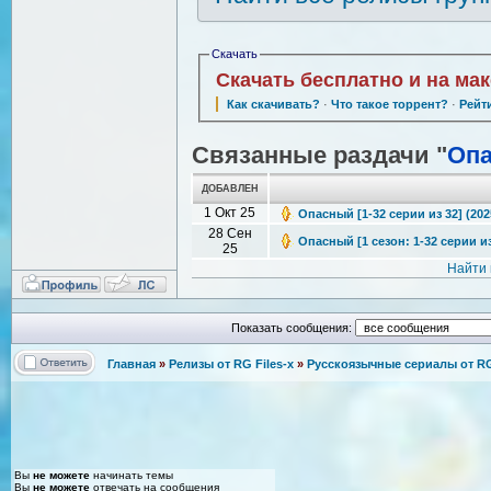
Скачать
Скачать бесплатно и на ма
Как скачивать?
·
Что такое торрент?
·
Рейт
Связанные раздачи "
Оп
ДОБАВЛЕН
1 Окт 25
Опасный [1-32 серии из 32] (202
28 Сен
Опасный [1 сезон: 1-32 серии из 
25
Найти 
Показать сообщения:
Главная
»
Релизы от RG Files-x
»
Русскоязычные сериалы от RG 
Вы
не можете
начинать темы
Вы
не можете
отвечать на сообщения