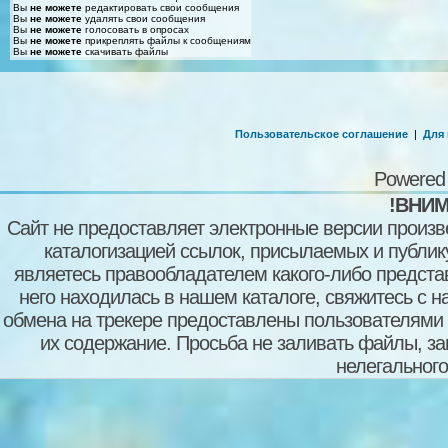
Вы
не можете
редактировать свои сообщения
Вы
не можете
удалять свои сообщения
Вы
не можете
голосовать в опросах
Вы
не можете
прикреплять файлы к сообщениям
Вы
не можете
скачивать файлы
Пользовательское соглашение
|
Для
Powered
!ВНИМ
Сайт не предоставляет электронные версии произв
каталогизацией ссылок, присылаемых и публи
являетесь правообладателем какого-либо представ
него находилась в нашем каталоге, свяжитесь с 
обмена на трекере предоставлены пользователями с
их содержание. Просьба не заливать файлы, з
нелегального