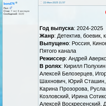
®
22-Июн-2025 21:57
bond74
Пол:
Стаж:
7 лет 8 месяцев
Сообщений:
3220
Год выпуска
: 2024-2025
Жанр
: Детектив, боевик,
Выпущено
: Россия, Кин
Пятого канала
Режиссер
: Андрей Аверк
В ролях
: Кирилл Полухин
Алексей Белозерцев, Игор
Шахнович, Юрий Сташин, 
Карина Прозорова, Русла
Козловский, Ирина Сотико
Алексей Воскресенский, 