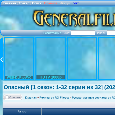
Главная
|
Трекер
|
Поиск
|
Правила
|
Форум
|
Чат
Регистрация
·
Имя:
Пароль:
HDTV 1080p
WEB-DLRip-AVC
Опасный [1 сезон: 1-32 серии из 32] (20
Главная
»
Релизы от RG Files-x
»
Русскоязычные сериалы от RG 
Автор