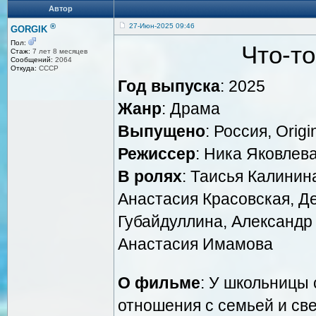
Автор
®
27-Июн-2025 09:46
GORGIK
Пол:
Что-т
Стаж:
7 лет 8 месяцев
Сообщений:
2064
Откуда:
СССР
Год выпуска
: 2025
Жанр
: Драма
Выпущено
: Россия, Ori
Режиссер
: Ника Яковлев
В ролях
: Таисья Калинин
Анастасия Красовская, Д
Губайдуллина, Александр
Анастасия Имамова
О фильме
: У школьницы
отношения с семьей и св