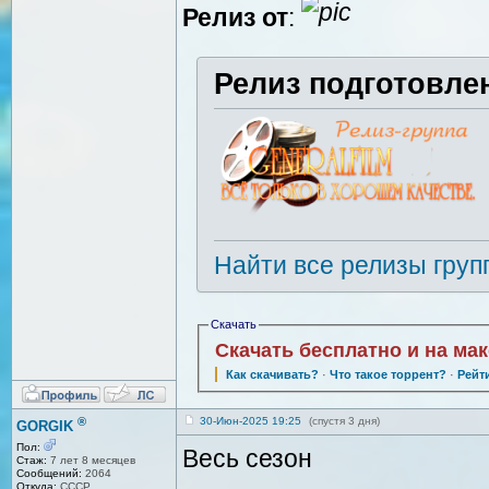
Релиз от
:
Релиз подготовле
Найти все релизы груп
Скачать
Скачать бесплатно и на ма
Как скачивать?
·
Что такое торрент?
·
Рейт
®
30-Июн-2025 19:25
(спустя 3 дня)
GORGIK
Пол:
Весь сезон
Стаж:
7 лет 8 месяцев
Сообщений:
2064
Откуда:
СССР