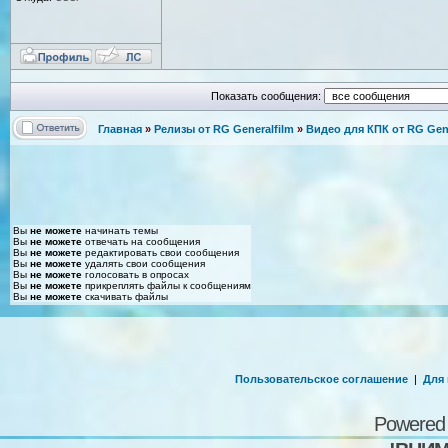
Показать сообщения:
Главная
»
Релизы от RG Generalfilm
»
Видео для КПК от RG Gene
Вы
не можете
начинать темы
Вы
не можете
отвечать на сообщения
Вы
не можете
редактировать свои сообщения
Вы
не можете
удалять свои сообщения
Вы
не можете
голосовать в опросах
Вы
не можете
прикреплять файлы к сообщениям
Вы
не можете
скачивать файлы
Пользовательское соглашение
|
Для
Powered