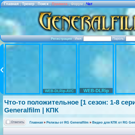
Главная
|
Трекер
|
Поиск
|
Правила
|
Форум
|
Чат
Регистрация
·
Имя:
Пароль:
WEB-DLRip
WEB-DLRip-AVC
Что-то положительно
е [1 сезон: 1-8 се
Generalfilm | КПК
Главная
»
Релизы от RG Generalfilm
»
Видео для КПК от RG Gene