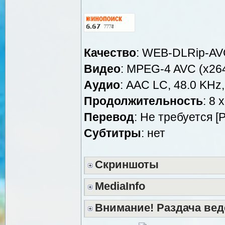
Качество
: WEB-DLRip-A
Видео
: MPEG-4 AVC (x264
Аудио
: AAC LC, 48.0 KHz,
Продолжительность
: 8 
Перевод
: Не требуется [
Cубтитры
: нет
Скриншоты
MediaInfo
Внимание! Раздача вед