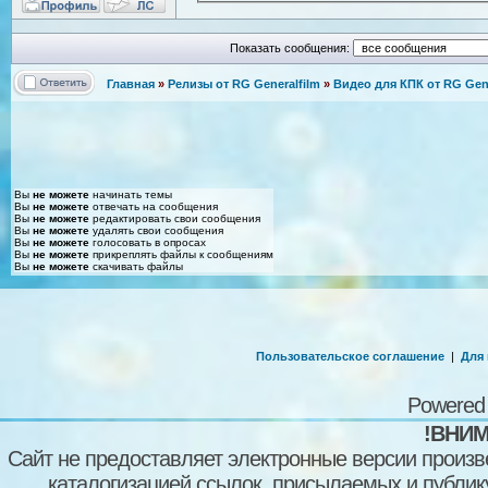
Показать сообщения:
Главная
»
Релизы от RG Generalfilm
»
Видео для КПК от RG Gene
Вы
не можете
начинать темы
Вы
не можете
отвечать на сообщения
Вы
не можете
редактировать свои сообщения
Вы
не можете
удалять свои сообщения
Вы
не можете
голосовать в опросах
Вы
не можете
прикреплять файлы к сообщениям
Вы
не можете
скачивать файлы
Пользовательское соглашение
|
Для
Powered
!ВНИМ
Сайт не предоставляет электронные версии произв
каталогизацией ссылок, присылаемых и публи