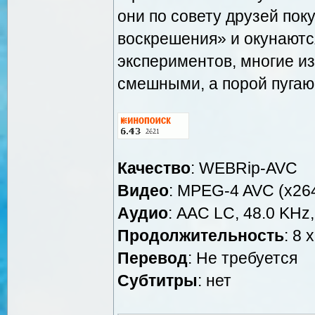
они по совету друзей пок
воскрешения» и окунаютс
экспериментов, многие и
смешными, а порой пуга
Качество
: WEBRip-AVC
Видео
: MPEG-4 AVC (x264
Аудио
: AAC LC, 48.0 KHz,
Продолжительность
: 8 
Перевод
: Не требуется
Cубтитры
: нет