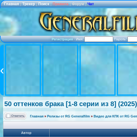
Главная
|
Трекер
|
Поиск
|
Правила
|
Форум
|
Чат
Регистрация
·
Имя:
Пароль:
50 оттенков брака [1-8 серии из 8] (202
Главная
»
Релизы от RG Generalfilm
»
Видео для КПК от RG Gene
Автор