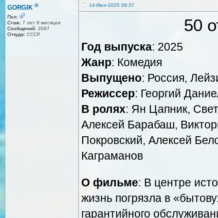
®
14-Июл-2025 09:37
GORGIK
Пол:
50 о
Стаж:
7 лет 8 месяцев
Сообщений:
2067
Откуда:
СССР
Год выпуска
: 2025
Жанр
: Комедия
Выпущено
: Россия, Лей
Режиссер
: Георгий Дани
В ролях
: Ян Цапник, Све
Алексей Барабаш, Виктор
Покровский, Алексей Бел
Каграманов
О фильме
: В центре ист
жизнь погрязла в «бытовух
гарантийного обслуживан