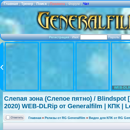
Главная
|
Трекер
|
Поиск
|
Правила
|
Форум
|
Чат
Регистрация
·
Имя:
Пароль:
WEB-DLR
Слепая зона (Слепое пятно) / Blindspot [
2020) WEB-DLRip от Generalfilm | КПК | L
Главная
»
Релизы от RG Generalfilm
»
Видео для КПК от RG Gene