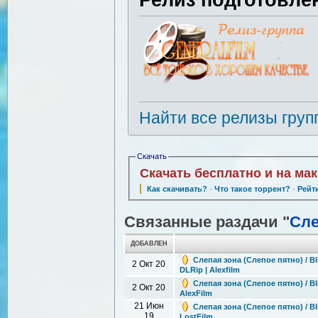
Найти все релизы груп
Скачать
Скачать бесплатно и на ма
Как скачивать?
·
Что такое торрент?
·
Рейт
Связанные раздачи "
Сле
ДОБАВЛЕН
Слепая зона (Слепое пятно) / Bl
2 Окт 20
DLRip | Alexfilm
Слепая зона (Слепое пятно) / Bli
2 Окт 20
AlexFilm
21 Июн
Слепая зона (Слепое пятно) / Bli
19
LostFilm