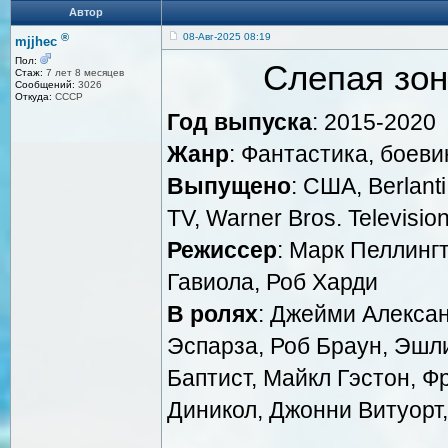
Автор
®
08-Авг-2025 08:19
mjjhec
Пол:
Слепая зон
Стаж:
7 лет 8 месяцев
Сообщений:
3026
Откуда:
СССР
Год выпуска
: 2015-2020
Жанр
: Фантастика, боеви
Выпущено
: США, Berlant
TV, Warner Bros. Televisio
Режиссер
: Марк Пеллинг
Гавиола, Роб Харди
В ролях
: Джейми Алекса
Эспарза, Роб Браун, Эшл
Баптист, Майкл Гэстон, Ф
Диникол, Джонни Витуорт