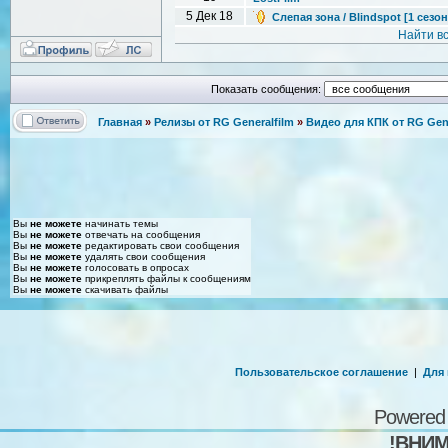
5 Дек 18
Слепая зона / Blindspot [1 сезон
Найти в
Показать сообщения:
Главная
»
Релизы от RG Generalfilm
»
Видео для КПК от RG Gene
Вы
не можете
начинать темы
Вы
не можете
отвечать на сообщения
Вы
не можете
редактировать свои сообщения
Вы
не можете
удалять свои сообщения
Вы
не можете
голосовать в опросах
Вы
не можете
прикреплять файлы к сообщениям
Вы
не можете
скачивать файлы
Пользовательское соглашение
|
Для
Powered
!ВНИМ