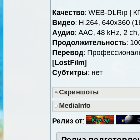
Качество
: WEB-DLRip | К
Видео
: Н.264, 640x360 (16
Аудио
: AAC, 48 kHz, 2 ch,
Продолжительность
: 10
Перевод
: Профессиональ
[LostFilm]
Cубтитры
: нет
Скриншоты
MediaInfo
Релиз от
:
Релиз подготовле