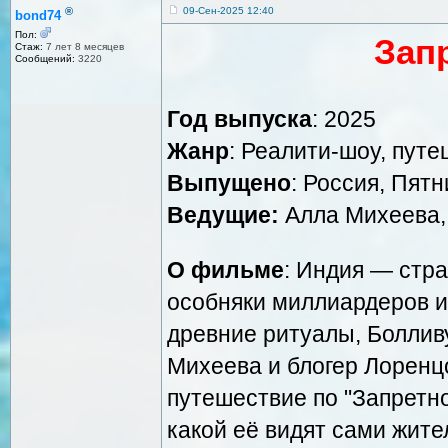
®
09-Сен-2025 12:40
bond74
Пол:
Зап
Стаж:
7 лет 8 месяцев
Сообщений:
3220
Год выпуска
: 2025
Жанр
: Реалити-шоу, пут
Выпущено
: Россия, Пят
Ведущие:
Алла Михеева,
О фильме
: Индия — стр
особняки миллиардеров и
древние ритуалы, Боллив
Михеева и блогер Лоренц
путешествие по "Запретно
какой её видят сами жит