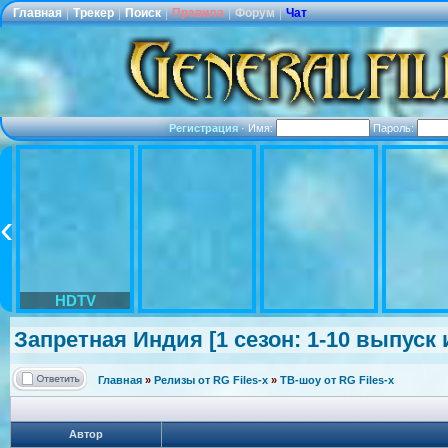
Главная
|
Трекер
|
Поиск
|
Правила
|
Форум
|
Чат
Регистрация
·
Имя:
Пароль:
HDTV
Запретная Индия [1 сезон: 1-10 выпуск и
Главная
»
Релизы от RG Files-x
»
ТВ-шоу от RG Files-x
Автор