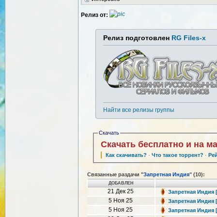
Релиз от:
Релиз подготовлен
RG Files-x
Найти все релизы группы
Скачать
Скачать бесплатно и на м
Как скачивать?
·
Что такое торрент?
·
Ре
Связанные раздачи "
Запретная Индия
" (10):
ДОБАВЛЕН
21 Дек 25
Запретная Индия [1
5 Ноя 25
Запретная Индия [1
5 Ноя 25
Запретная Индия [1