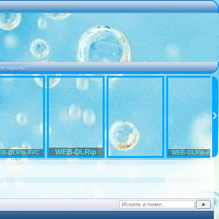
ли пароль?
WEB-DLRip
B-DLRip-AVC
WEB-DLRip-AVC