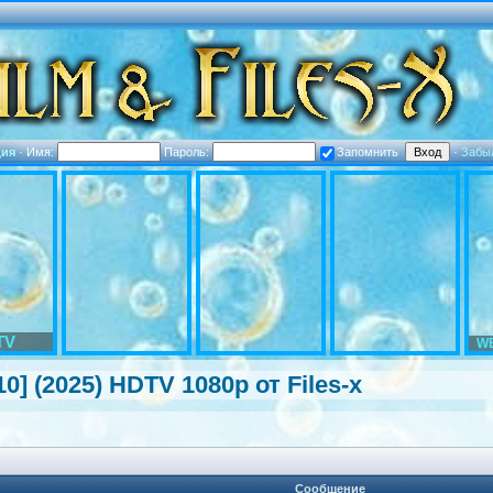
ция
·
Имя:
Пароль:
Запомнить
·
Забы
TV
WE
0] (2025) HDTV 1080р от Files-x
Сообщение