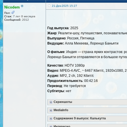
®
21-Дек-2025 15:27
Nicodem
Пол:
Стаж:
7 лет 8 месяцев
Сообщений:
2012
Год выпуска
: 2025
Жанр
: Реалити-шоу, путешествия, познаватель
Выпущено
: Россия, Пятница
Ведущие:
Алла Михеева, Лоренцо Баньяти
О фильме
: Индия — страна ярких контрастов: 
Лоренцо Баньяти отправляются в большое путеше
Качество
: HDTV 1080р
Видео
: MPEG-4 AVC, ~ 6467 Кбит/с, 1920x1080, 2
Аудио
: MP2, 2 ch, 192 Кбит/с
Продолжительность
: 00:42:16
Перевод
: Не требуется
Субтитры
: нет
Скриншоты
MediaInfo
Содержание 9 выпуск: Калькутта
Интересно