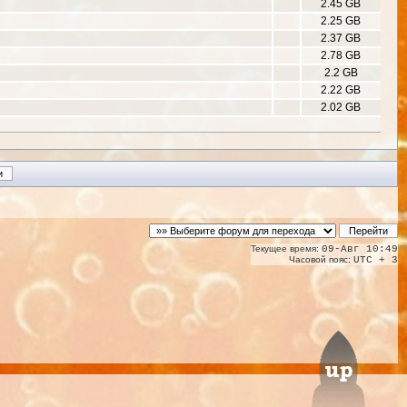
2.45 GB
2.25 GB
2.37 GB
2.78 GB
2.2 GB
2.22 GB
2.02 GB
Текущее время:
09-Авг 10:49
Часовой пояс:
UTC + 3