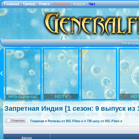
Главная
|
Трекер
|
Поиск
|
Правила
|
Форум
|
Чат
Регистра
HDTV
HD
WEB-DLRip-AVC
Запретная Индия [1 сезон: 9 выпуск из 1
Главная
»
Релизы от RG Files-x
»
ТВ-шоу от RG Files-x
Автор