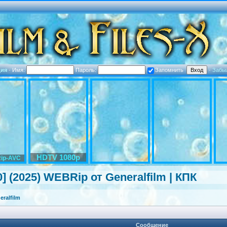
ция
·
Имя:
Пароль:
Запомнить
·
Забы
HDTV 1080p
ip-AVC
] (2025) WEBRip от Generalfilm | КПК
ralfilm
Сообщение