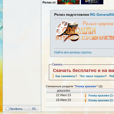
Релиз от
:
Релиз подготовлен
RG Generalfi
Найти все релизы группы
Скачать
Скачать бесплатно и на м
Как скачивать?
·
Что такое торрент?
·
Ре
Связанные раздачи "
Ухожу красиво
" (2):
ДОБАВЛЕН
22 Июл 23
Ухожу красиво [1-
19 Июл 23
Ухожу красиво [1-