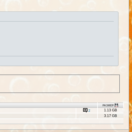
РАЗМЕР
1.13 GB
2
3.17 GB