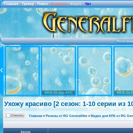
Главная
|
Трекер
|
Поиск
|
Правила
|
Форум
|
Чат
Регистра
WEB-DLRip-AVC
WEB-DLR
Ухожу красиво [2 сезон: 1-10 серии из 10
Главная
»
Релизы от RG Generalfilm
»
Видео для КПК от RG Gene
Автор