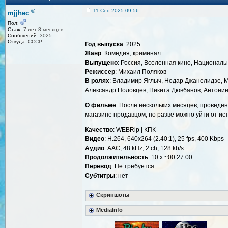
®
11-Сен-2025 09:56
mjjhec
Пол:
Стаж:
7 лет 8 месяцев
Сообщений:
3025
Откуда:
СССР
Год выпуска
: 2025
Жанр
: Комедия, криминал
Выпущено
: Россия, Вселенная кино, Национал
Режиссер
: Михаил Поляков
В ролях
: Владимир Яглыч, Нодар Джанелидзе, М
Александр Половцев, Никита Дювбанов, Антонин
О фильме
: После нескольких месяцев, проведен
магазине продавцом, но разве можно уйти от и
Качество
: WEBRip | КПК
Видео
: Н.264, 640x264 (2.40:1), 25 fps, 400 Kbps
Аудио
: AAC, 48 kHz, 2 ch, 128 kb/s
Продолжительность
: 10 x ~00:27:00
Перевод
: Не требуется
Cубтитры
: нет
Скриншоты
MediaInfo