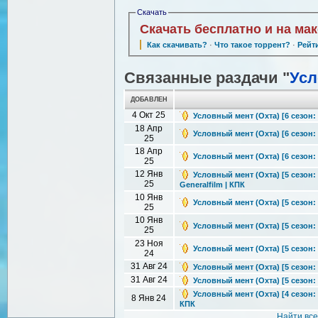
Скачать
Скачать бесплатно и на ма
Как скачивать?
·
Что такое торрент?
·
Рейт
Связанные раздачи "
Усл
ДОБАВЛЕН
4 Окт 25
Условный мент (Охта) [6 сезон: 1
18 Апр
Условный мент (Охта) [6 сезон: 
25
18 Апр
Условный мент (Охта) [6 сезон: 
25
12 Янв
Условный мент (Охта) [5 сезон: 
25
Generalfilm | КПК
10 Янв
Условный мент (Охта) [5 сезон: 
25
10 Янв
Условный мент (Охта) [5 сезон: 
25
23 Ноя
Условный мент (Охта) [5 сезон: 5
24
31 Авг 24
Условный мент (Охта) [5 сезон: 
31 Авг 24
Условный мент (Охта) [5 сезон: 1
Условный мент (Охта) [4 сезон: 
8 Янв 24
КПК
Найти вс