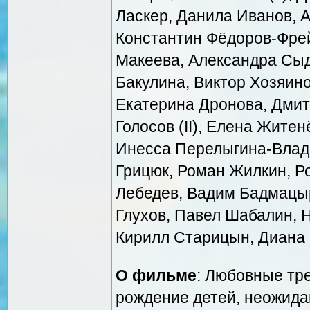
Ласкер, Данила Иванов, 
Константин Фёдоров-Фрей
Макеева, Александра Сыд
Бакулина, Виктор Хозяин
Екатерина Дронова, Дмит
Голосов (II), Елена Жите
Инесса Перелыгина-Влад
Грицюк, Роман Жилкин, Р
Лебедев, Вадим Бадмацыр
Глухов, Павел Шабалин, Н
Кирилл Старицын, Диана 
О фильме
: Любовные тр
рождение детей, неожид