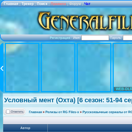
Главная
|
Трекер
|
Поиск
|
Правила
|
Форум
|
Чат
Регистрация
·
Имя:
Пароль:
WEB-DLR
Условный мент (Охта) [6 сезон: 51-94 сер
Главная
»
Релизы от RG Files-x
»
Русскоязычные сериалы от RG 
Автор