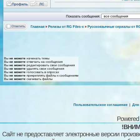
Показать сообщения:
Главная
»
Релизы от RG Files-x
»
Русскоязычные сериалы от RG 
Вы
не можете
начинать темы
Вы
не можете
отвечать на сообщения
Вы
не можете
редактировать свои сообщения
Вы
не можете
удалять свои сообщения
Вы
не можете
голосовать в опросах
Вы
не можете
прикреплять файлы к сообщениям
Вы
не можете
скачивать файлы
Пользовательское соглашение
|
Для
Powered
!ВНИМ
Сайт не предоставляет электронные версии произв