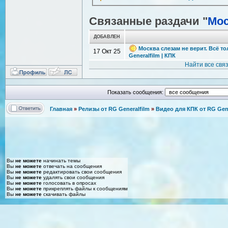
Связанные раздачи "
Мос
ДОБАВЛЕН
Москва слезам не верит. Всё то
17 Окт 25
Generalfilm | КПК
Найти все свя
Показать сообщения:
Главная
»
Релизы от RG Generalfilm
»
Видео для КПК от RG Gene
Вы
не можете
начинать темы
Вы
не можете
отвечать на сообщения
Вы
не можете
редактировать свои сообщения
Вы
не можете
удалять свои сообщения
Вы
не можете
голосовать в опросах
Вы
не можете
прикреплять файлы к сообщениям
Вы
не можете
скачивать файлы