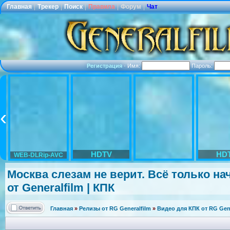
Главная
|
Трекер
|
Поиск
|
Правила
|
Форум
|
Чат
Регистрация
·
Имя:
Пароль:
HDTV
HD
WEB-DLRip-AVC
Москва слезам не верит. Всё только нач
от Generalfilm | КПК
Главная
»
Релизы от RG Generalfilm
»
Видео для КПК от RG Gene