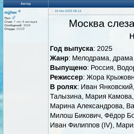
Автор
®
16-Окт-2025 08:13
mjjhec
Пол:
Москва слеза
Стаж:
7 лет 8 месяцев
Сообщений:
3026
Откуда:
СССР
Год выпуска
: 2025
Жанр
: Мелодрама, драма
Выпущено
: Россия, Вод
Режиссер
: Жора Крыжовн
В ролях
: Иван Янковский
Талызина, Мария Камова,
Марина Александрова, Ва
Милош Бикович, Фёдор Бо
Иван Филиппов (IV), Мари